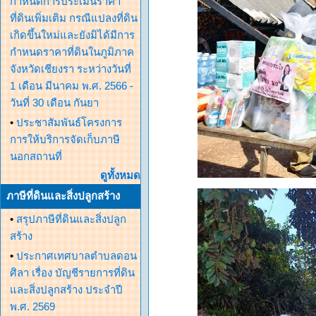
กำหนดการประเมินราคา
ที่ดินเพิ่มเติม กรณีแปลงที่ดิน
เกิดขึ้นใหม่และยังมิได้มีการ
กำหนดราคาที่ดินในภูมิภาค
จังหวัดเชียงรา ระหว่างวันที่
1 เดือน มีนาคม พ.ศ. 2566 -
วันที่ 30 เดือน กันยา
•
ประชาสัมพันธ์โครงการ
การให้บริการจัดเก็บภาษี
นอกสถานที่
ดูทั้งหมด
ภาษีที่ดินและสิ่งปลูกสร้าง
•
สรุปภาษีที่ดินและสิ่งปลูก
สร้าง
•
ประกาศเทศบาลตำบลดอน
ศิลา เรื่อง บัญชีรายการที่ดิน
และสิ่งปลูกสร้าง ประจำปี
พ.ศ. 2569