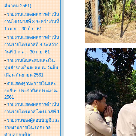
มีนาคม 2561)
•
รายงานแสดงผลการดำเนิน
งานไตรมาสที่ 3 ระหว่างวันที่
1 เม.ย. - 30 มิ.ย. 61
•
รายงานแสดงผลการดำเนิน
งานรายไตรมาสที่ 4 ระหว่าง
วันที่ 1 ก.ค. - 30 ก.ย. 61
•
รายงานเงินสะสมและเงิน
ทุนสำรองเงินสะสม ณ วันสิ้น
เดือน กันยายน 2561
•
งบแสดงฐานะการเงินและ
งบอื่นๆ ประจำปีงบประมาณ
2561
•
รายงานแสดงผลการดำเนิน
งานรายไตรมาส ไตรมาสที่ 1
•
รายงานของผู้สอบบัญชีและ
รายงานการเงิน เทศบาล
ตำบลดอนศิลา