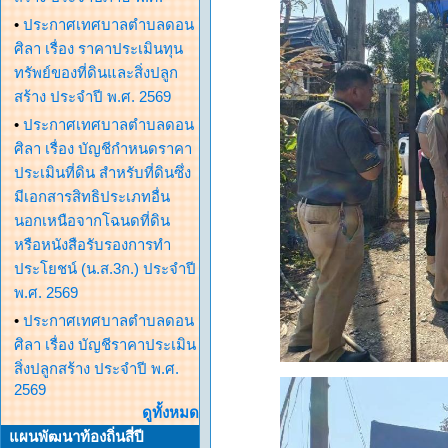
•
ประกาศเทศบาลตำบลดอน
ศิลา เรื่อง ราคาประเมินทุน
ทรัพย์ของที่ดินและสิ่งปลูก
สร้าง ประจำปี พ.ศ. 2569
•
ประกาศเทศบาลตำบลดอน
ศิลา เรื่อง บัญชีกำหนดราคา
ประเมินที่ดิน สำหรับที่ดินซึ่ง
มีเอกสารสิทธิประเภทอื่น
นอกเหนือจากโฉนดที่ดิน
หรือหนังสือรับรองการทำ
ประโยชน์ (น.ส.3ก.) ประจำปี
พ.ศ. 2569
•
ประกาศเทศบาลตำบลดอน
ศิลา เรื่อง บัญชีราคาประเมิน
สิ่งปลูกสร้าง ประจำปี พ.ศ.
2569
ดูทั้งหมด
แผนพัฒนาท้องถิ่นสี่ปี