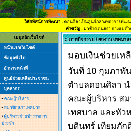
วิสัยทัศน์การพัฒนา :
ดอนศิลาเป็นศูนย์กลางของการพัฒน
คำขวัญ :
ผาช้างเด่นสง่า อ่างแม่ต๊
เมนูหลักเว็บไชต์
:: ภาพกิจกรรม / ผลงาน เทศบาล
หน้าแรกเว็บไซต์
มอบเงินช่วยเหล
ข้อมูลทั่วไป
อำนาจหน้าที่
วันที่ 10 กุมภาพ
ศูนย์ช่วยเหลือประชาชน
ตำบลดอนศิลา นำโ
บุคลากร
คณะผู้บริหาร ส
•
คณะผู้บริหาร
•
สมาชิกสภาเทศบาล
เทศบาล และหัวห
•
ผู้บริหารฝ่ายข้าราชการ
ประจำ
บดินทร์ เทียมภั