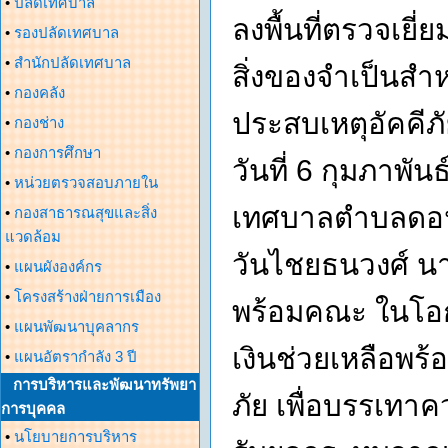
•
ปลัดเทศบาล
ลงพื้นที่ตรวจเยี
•
รองปลัดเทศบาล
•
สำนักปลัดเทศบาล
สิ่งของจำเป็นสำ
•
กองคลัง
ประสบเหตุอัคคีภั
•
กองช่าง
•
กองการศึกษา
วันที่ 6 กุมภาพั
•
หน่วยตรวจสอบภายใน
เทศบาลตำบลดอนศ
•
กองสาธารณสุขและสิ่ง
แวดล้อม
วันไชยธนวงศ์ นา
•
แผนผังองค์กร
•
โครงสร้างฝ่ายการเมือง
พร้อมคณะ ในโอกา
•
แผนพัฒนาบุคลากร
เงินช่วยเหลือพร้
•
แผนอัตรากำลัง 3 ปี
การบริหารและพัฒนาทรัพยา
ภัย เพื่อบรรเทาค
การบุคคล
•
นโยบายการบริหาร