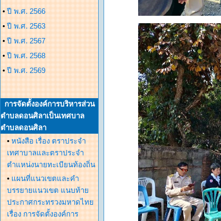
•
ปี พ.ศ. 2566
•
ปี พ.ศ. 2563
•
ปี พ.ศ. 2567
•
ปี พ.ศ. 2568
•
ปี พ.ศ. 2569
การจัดตั้งองค์การบริหารส่วน
ตำบลดอนศิลาเป็นเทศบาล
ตำบลดอนศิลา
•
หนังสือ เรื่อง ตราประจำ
เทศาบาลและตราประจำ
ตำแหน่งนายทะเบียนท้องถิ่น
•
แผนที่แนวเขตและคำ
บรรยายแนวเขต แนบท้าย
ประกาศกระทรวงมหาดไทย
เรื่อง การจัดตั้งองค์การ