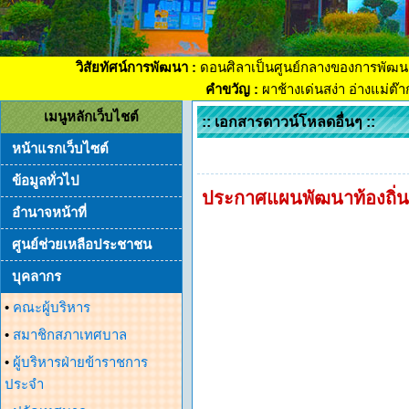
วิสัยทัศน์การพัฒนา :
ดอนศิลาเป็นศูนย์กลางของการพัฒน
คำขวัญ :
ผาช้างเด่นสง่า อ่างแม่ต๊
เมนูหลักเว็บไชต์
:: เอกสารดาวน์โหลดอื่นๆ ::
หน้าแรกเว็บไซต์
ข้อมูลทั่วไป
ประกาศแผนพัฒนาท้องถิ่น
อำนาจหน้าที่
ศูนย์ช่วยเหลือประชาชน
บุคลากร
•
คณะผู้บริหาร
•
สมาชิกสภาเทศบาล
•
ผู้บริหารฝ่ายข้าราชการ
ประจำ