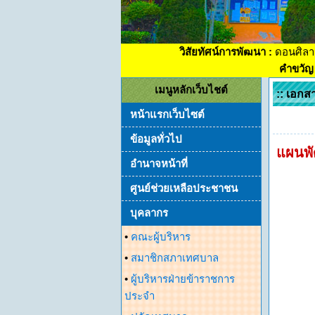
วิสัยทัศน์การพัฒนา :
ดอนศิลา
คำขวัญ 
เมนูหลักเว็บไชต์
:: เอกส
หน้าแรกเว็บไซต์
ข้อมูลทั่วไป
แผนพัฒ
อำนาจหน้าที่
ศูนย์ช่วยเหลือประชาชน
บุคลากร
•
คณะผู้บริหาร
•
สมาชิกสภาเทศบาล
•
ผู้บริหารฝ่ายข้าราชการ
ประจำ