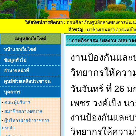
วิสัยทัศน์การพัฒนา :
ดอนศิลาเป็นศูนย์กลางของการพัฒน
คำขวัญ :
ผาช้างเด่นสง่า อ่างแม่ต๊
เมนูหลักเว็บไชต์
:: ภาพกิจกรรม / ผลงาน เทศบาล
หน้าแรกเว็บไซต์
งานป้องกันและบ
ข้อมูลทั่วไป
วิทยากรให้ความร
อำนาจหน้าที่
ศูนย์ช่วยเหลือประชาชน
วันจันทร์ ที่ 26
บุคลากร
เพชร วงค์เป็ง 
•
คณะผู้บริหาร
•
สมาชิกสภาเทศบาล
งานป้องกันและบร
•
ผู้บริหารฝ่ายข้าราชการ
ประจำ
วิทยากรให้ความร