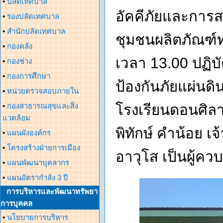
•
ปลัดเทศบาล
อัคคีภัยและการสา
•
รองปลัดเทศบาล
•
สำนักปลัดเทศบาล
ชุมชนผลิตภัณฑ์
•
กองคลัง
เวลา 13.00 ปฏิบั
•
กองช่าง
•
กองการศึกษา
ป้องกันภัยแผ่นดิ
•
หน่วยตรวจสอบภายใน
•
กองสาธารณสุขและสิ่ง
โรงเรียนดอนศิลา
แวดล้อม
พิทักษ์ คำน้อย 
•
แผนผังองค์กร
•
โครงสร้างฝ่ายการเมือง
อาวุโส เป็นผู้คว
•
แผนพัฒนาบุคลากร
•
แผนอัตรากำลัง 3 ปี
การบริหารและพัฒนาทรัพยา
การบุคคล
•
นโยบายการบริหาร