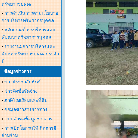
ทรัพยากรบุคคล
•
การดำเนินการตามนโยบาย
การบริหารทรัพยากรบุคคล
•
หลักเกณฑ์การบริหารและ
พัมฒนาทรัพยาการบุคคล
•
รายงานผลการบริหารและ
พัฒนาทรัพยากรบุคคลประจำ
ปี
ข้อมูลข่าวสาร
•
ข่าวประชาสัมพันธ์
•
ข่าวจัดซื้อจัดจ้าง
•
ภาษีโรงเรือนและที่ดิน
•
ข้อมูลข่าวสารราชการ
•
แบบคำขอข้อมูลข่าวสาร
•
การเปิดโอกาสให้เกิดการมี
ส่วนร่วม