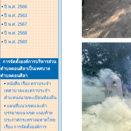
•
ปี พ.ศ. 2566
•
ปี พ.ศ. 2563
•
ปี พ.ศ. 2567
•
ปี พ.ศ. 2568
•
ปี พ.ศ. 2569
การจัดตั้งองค์การบริหารส่วน
ตำบลดอนศิลาเป็นเทศบาล
ตำบลดอนศิลา
•
หนังสือ เรื่อง ตราประจำ
เทศาบาลและตราประจำ
ตำแหน่งนายทะเบียนท้องถิ่น
•
แผนที่แนวเขตและคำ
บรรยายแนวเขต แนบท้าย
ประกาศกระทรวงมหาดไทย
เรื่อง การจัดตั้งองค์การ