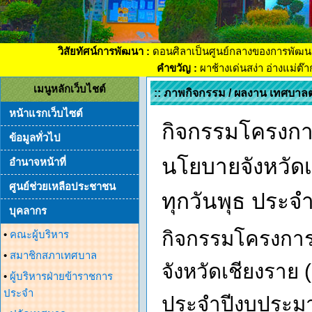
วิสัยทัศน์การพัฒนา :
ดอนศิลาเป็นศูนย์กลางของการพัฒน
คำขวัญ :
ผาช้างเด่นสง่า อ่างแม่ต๊
เมนูหลักเว็บไชต์
:: ภาพกิจกรรม / ผลงาน เทศบาล
หน้าแรกเว็บไซต์
กิจกรรมโครงกา
ข้อมูลทั่วไป
นโยบายจังหวัดเ
อำนาจหน้าที่
ศูนย์ช่วยเหลือประชาชน
ทุกวันพุธ ประ
บุคลากร
กิจกรรมโครงการ
•
คณะผู้บริหาร
•
สมาชิกสภาเทศบาล
จังหวัดเชียงราย 
•
ผู้บริหารฝ่ายข้าราชการ
ประจำ
ประจำปีงบประมา