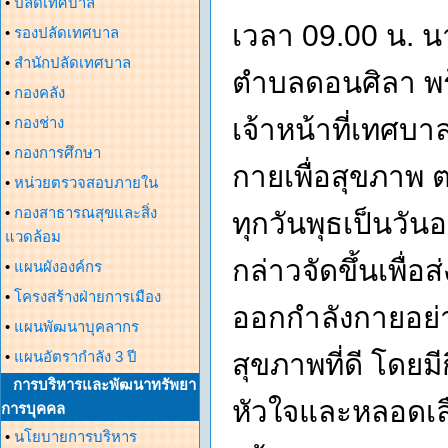
•
ปลัดเทศบาล
เวลา 09.00 น. น
•
รองปลัดเทศบาล
•
สำนักปลัดเทศบาล
ตำบลดอนศิลา พร
•
กองคลัง
เจ้าหน้าที่เทศบ
•
กองช่าง
•
กองการศึกษา
กายเพื่อสุขภาพ 
•
หน่วยตรวจสอบภายใน
•
กองสาธารณสุขและสิ่ง
ทุกวันพุธเป็นวั
แวดล้อม
กล่าวจัดขึ้นเพื่
•
แผนผังองค์กร
•
โครงสร้างฝ่ายการเมือง
ออกกำลังกายอย่า
•
แผนพัฒนาบุคลากร
•
แผนอัตรากำลัง 3 ปี
สุขภาพที่ดี โดยม
การบริหารและพัฒนาทรัพยา
หัวใจและหลอดเลือ
การบุคคล
•
นโยบายการบริหาร