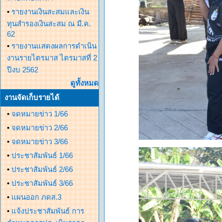
•
รายงานเงินสะสมและเงิน
ทุนสำรองเงินสะสม ณ มี.ค.
62
•
รายงานแสดงผลการดำเนิน
งานรายไตรมาส ไตรมาสที่ 2
ปีงบ 2562
ดูทั้งหมด
งานจัดเก็บรายได้
•
จดหมายข่าว 1/66
•
จดหมายข่าว 2/66
•
จดหมายข่าว 3/66
•
ประชาสัมพันธ์ 1/66
•
ประชาสัมพันธ์ 2/66
•
ประชาสัมพันธ์ 3/66
•
แผนออก ภดส.3
•
แจ้งประชาสัมพันธ์ การ