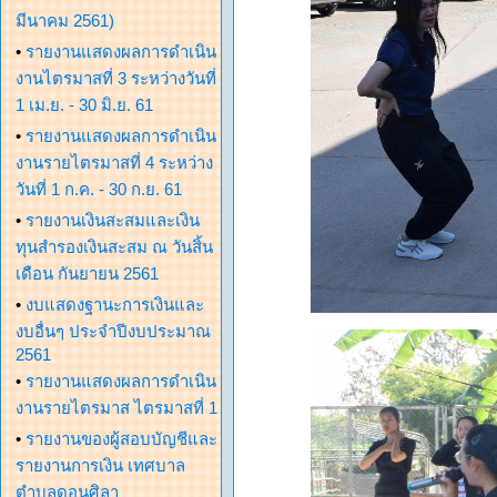
มีนาคม 2561)
•
รายงานแสดงผลการดำเนิน
งานไตรมาสที่ 3 ระหว่างวันที่
1 เม.ย. - 30 มิ.ย. 61
•
รายงานแสดงผลการดำเนิน
งานรายไตรมาสที่ 4 ระหว่าง
วันที่ 1 ก.ค. - 30 ก.ย. 61
•
รายงานเงินสะสมและเงิน
ทุนสำรองเงินสะสม ณ วันสิ้น
เดือน กันยายน 2561
•
งบแสดงฐานะการเงินและ
งบอื่นๆ ประจำปีงบประมาณ
2561
•
รายงานแสดงผลการดำเนิน
งานรายไตรมาส ไตรมาสที่ 1
•
รายงานของผู้สอบบัญชีและ
รายงานการเงิน เทศบาล
ตำบลดอนศิลา