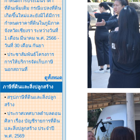
กำหนดการประเมินราคา
ที่ดินเพิ่มเติม กรณีแปลงที่ดิน
เกิดขึ้นใหม่และยังมิได้มีการ
กำหนดราคาที่ดินในภูมิภาค
จังหวัดเชียงรา ระหว่างวันที่
1 เดือน มีนาคม พ.ศ. 2566 -
วันที่ 30 เดือน กันยา
•
ประชาสัมพันธ์โครงการ
การให้บริการจัดเก็บภาษี
นอกสถานที่
ดูทั้งหมด
ภาษีที่ดินและสิ่งปลูกสร้าง
•
สรุปภาษีที่ดินและสิ่งปลูก
สร้าง
•
ประกาศเทศบาลตำบลดอน
ศิลา เรื่อง บัญชีรายการที่ดิน
และสิ่งปลูกสร้าง ประจำปี
พ.ศ. 2569