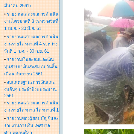
มีนาคม 2561)
•
รายงานแสดงผลการดำเนิน
งานไตรมาสที่ 3 ระหว่างวันที่
1 เม.ย. - 30 มิ.ย. 61
•
รายงานแสดงผลการดำเนิน
งานรายไตรมาสที่ 4 ระหว่าง
วันที่ 1 ก.ค. - 30 ก.ย. 61
•
รายงานเงินสะสมและเงิน
ทุนสำรองเงินสะสม ณ วันสิ้น
เดือน กันยายน 2561
•
งบแสดงฐานะการเงินและ
งบอื่นๆ ประจำปีงบประมาณ
2561
•
รายงานแสดงผลการดำเนิน
งานรายไตรมาส ไตรมาสที่ 1
•
รายงานของผู้สอบบัญชีและ
รายงานการเงิน เทศบาล
ตำบลดอนศิลา