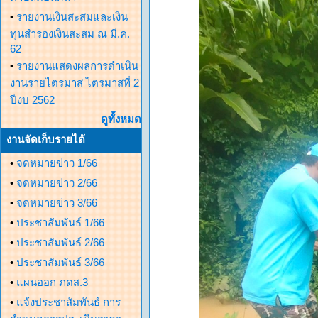
•
รายงานเงินสะสมและเงิน
ทุนสำรองเงินสะสม ณ มี.ค.
62
•
รายงานแสดงผลการดำเนิน
งานรายไตรมาส ไตรมาสที่ 2
ปีงบ 2562
ดูทั้งหมด
งานจัดเก็บรายได้
•
จดหมายข่าว 1/66
•
จดหมายข่าว 2/66
•
จดหมายข่าว 3/66
•
ประชาสัมพันธ์ 1/66
•
ประชาสัมพันธ์ 2/66
•
ประชาสัมพันธ์ 3/66
•
แผนออก ภดส.3
•
แจ้งประชาสัมพันธ์ การ