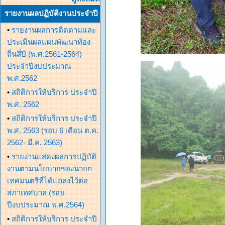
รายงานผลปฏิบัติงานประจำปี
•
รายงานผลการติดตามและ
ประเมินผลแผนพัฒนาท้อง
ถิ่นสี่ปี (พ.ศ.2561-2564)
ประจำปีงบประมาณ
พ.ศ.2562
•
สถิติการให้บริการ ประจำปี
พ.ศ. 2562
•
สถิติการให้บริการ ประจำปี
พ.ศ. 2563 (รอบ 6 เดือน ต.ค.
2562- มี.ค. 2563)
•
รายงานแสดงผลการปฏิบัติ
งานตามนโยบายของนายก
เทศมนตรีที่ได้แถลงไว้ต่อ
สภาเทศบาล (รอบ
ปีงบประมาณ พ.ศ.2564)
•
สถิติการให้บริการ ประจำปี