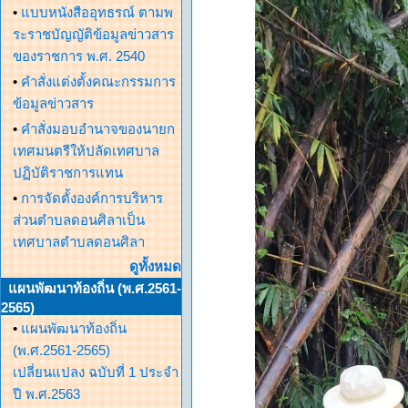
•
แบบหนังสืออุทธรณ์ ตามพ
ระราชบัญญัติข้อมูลข่าวสาร
ของราชการ พ.ศ. 2540
•
คำสั่งแต่งตั้งคณะกรรมการ
ข้อมูลข่าวสาร
•
คำสั่งมอบอำนาจของนายก
เทศมนตรีให้ปลัดเทศบาล
ปฏิบัติราชการแทน
•
การจัดตั้งองค์การบริหาร
ส่วนตำบลดอนศิลาเป็น
เทศบาลตำบลดอนศิลา
ดูทั้งหมด
แผนพัฒนาท้องถิ่น (พ.ศ.2561-
2565)
•
แผนพัฒนาท้องถิ่น
(พ.ศ.2561-2565)
เปลี่ยนแปลง ฉบับที่ 1 ประจำ
ปี พ.ศ.2563