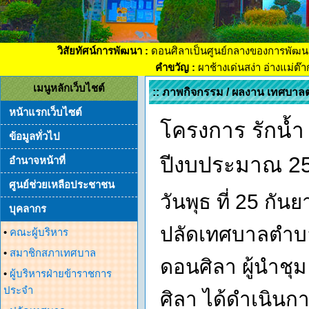
วิสัยทัศน์การพัฒนา :
ดอนศิลาเป็นศูนย์กลางของการพัฒน
คำขวัญ :
ผาช้างเด่นสง่า อ่างแม่ต๊
เมนูหลักเว็บไชต์
:: ภาพกิจกรรม / ผลงาน เทศบาล
หน้าแรกเว็บไซต์
โครงการ รักน้ำ
ข้อมูลทั่วไป
ปีงบประมาณ 2
อำนาจหน้าที่
ศูนย์ช่วยเหลือประชาชน
วันพุธ ที่ 25 ก
บุคลากร
ปลัดเทศบาลตำบ
•
คณะผู้บริหาร
•
สมาชิกสภาเทศบาล
ดอนศิลา ผู้นำชุ
•
ผู้บริหารฝ่ายข้าราชการ
ประจำ
ศิลา ได้ดำเนินกา