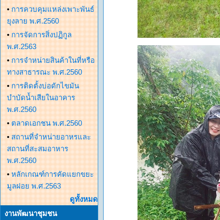
•
การควบคุมแหล่งเพาะพันธ์
ยุงลาย พ.ศ.2560
•
การจัดการสิ่งปฏิกูล
พ.ศ.2563
•
การจำหน่ายสินค้าในที่หรือ
ทางสาธารณะ พ.ศ.2560
•
การติดตั้งบ่อดักไขมัน
บำบัดน้ำเสียในอาคาร
พ.ศ.2560
•
ตลาดเอกชน พ.ศ.2560
•
สถานที่จำหน่ายอาหรและ
สถานที่สะสมอาหาร
พ.ศ.2560
•
หลักเกณฑ์การคัดแยกขยะ
มูลฝอย พ.ศ.2563
ดูทั้งหมด
งานพัฒนาชุมชน