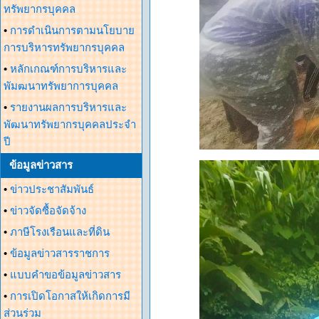
ทรัพยากรบุคคล
•
การดำเนินการตามนโยบาย
การบริหารทรัพยากรบุคคล
•
หลักเกณฑ์การบริหารและ
พัมฒนาทรัพยาการบุคคล
•
รายงานผลการบริหารและ
พัฒนาทรัพยากรบุคคลประจำ
ปี
ข้อมูลข่าวสาร
•
ข่าวประชาสัมพันธ์
•
ข่าวจัดซื้อจัดจ้าง
•
ภาษีโรงเรือนและที่ดิน
•
ข้อมูลข่าวสารราชการ
•
แบบคำขอข้อมูลข่าวสาร
•
การเปิดโอกาสให้เกิดการมี
ส่วนร่วม