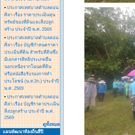
•
ประกาศเทศบาลตำบลดอน
ศิลา เรื่อง ราคาประเมินทุน
ทรัพย์ของที่ดินและสิ่งปลูก
สร้าง ประจำปี พ.ศ. 2569
•
ประกาศเทศบาลตำบลดอน
ศิลา เรื่อง บัญชีกำหนดราคา
ประเมินที่ดิน สำหรับที่ดินซึ่ง
มีเอกสารสิทธิประเภทอื่น
นอกเหนือจากโฉนดที่ดิน
หรือหนังสือรับรองการทำ
ประโยชน์ (น.ส.3ก.) ประจำปี
พ.ศ. 2569
•
ประกาศเทศบาลตำบลดอน
ศิลา เรื่อง บัญชีราคาประเมิน
สิ่งปลูกสร้าง ประจำปี พ.ศ.
2569
ดูทั้งหมด
แผนพัฒนาท้องถิ่นสี่ปี