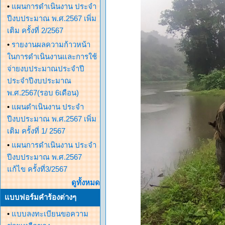
•
แผนการดำเนินงาน ประจำ
ปีงบประมาณ พ.ศ.2567 เพิ่ม
เติม ครั้งที่ 2/2567
•
รายงานผลความก้าวหน้า
ในการดำเนินงานและการใช้
จ่ายงบประมาณประจำปี
ประจำปีงบประมาณ
พ.ศ.2567(รอบ 6เดือน)
•
แผนดำเนินงาน ประจำ
ปีงบประมาณ พ.ศ.2567 เพิ่ม
เติม ครั้งที่ 1/ 2567
•
แผนการดำเนินงาน ประจำ
ปีงบประมาณ พ.ศ.2567
แก้ไข ครั้งที่3/2567
ดูทั้งหมด
แบบฟอร์มคำร้องต่างๆ
•
แบบลงทะเบียนขอความ