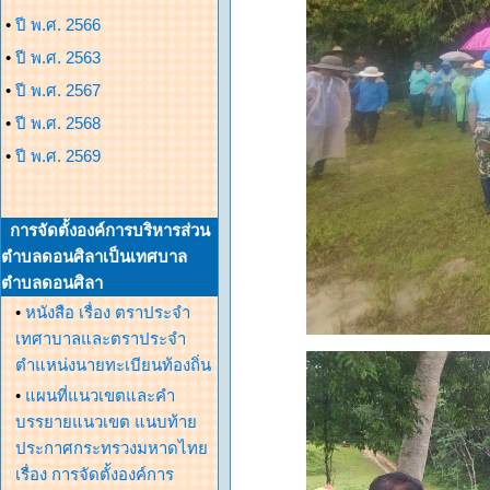
•
ปี พ.ศ. 2566
•
ปี พ.ศ. 2563
•
ปี พ.ศ. 2567
•
ปี พ.ศ. 2568
•
ปี พ.ศ. 2569
การจัดตั้งองค์การบริหารส่วน
ตำบลดอนศิลาเป็นเทศบาล
ตำบลดอนศิลา
•
หนังสือ เรื่อง ตราประจำ
เทศาบาลและตราประจำ
ตำแหน่งนายทะเบียนท้องถิ่น
•
แผนที่แนวเขตและคำ
บรรยายแนวเขต แนบท้าย
ประกาศกระทรวงมหาดไทย
เรื่อง การจัดตั้งองค์การ