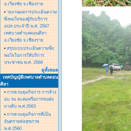
อ.เวียงชัย จ.เชียงราย
•
ายงานผลการประเมินความ
พึงพอใจของผู้รับบริการ
อปท.ประจำปี พ.ศ. 2567
เทศบาลตำบลดอนศิลา
อ.เวียงชัย จ.เชียงราย
•
สรุปแบบประเมินความพึง
พอใจในการให้บริการ
ประชาชน พ.ศ. 2568
ดูทั้งหมด
เทศบัญญัติเทศบาลตำบลดอน
ศิลา
•
การควบคุมกิจการ การล้าง
อบ รม สะสมหรือการขนส่ง
ยางดิบ พ.ศ.2563
•
การควบคุมกิจการที่เป็น
อันตรายต่อสุขภาพ
พ.ศ.2560