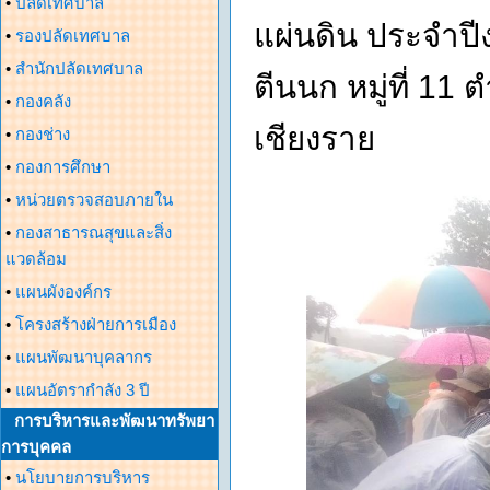
•
ปลัดเทศบาล
แผ่นดิน ประจำปี
•
รองปลัดเทศบาล
•
สำนักปลัดเทศบาล
ตีนนก หมู่ที่ 11
•
กองคลัง
เชียงราย
•
กองช่าง
•
กองการศึกษา
•
หน่วยตรวจสอบภายใน
•
กองสาธารณสุขและสิ่ง
แวดล้อม
•
แผนผังองค์กร
•
โครงสร้างฝ่ายการเมือง
•
แผนพัฒนาบุคลากร
•
แผนอัตรากำลัง 3 ปี
การบริหารและพัฒนาทรัพยา
การบุคคล
•
นโยบายการบริหาร