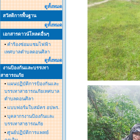
ดูทั้งหมด
สวัสดิการพื้นฐาน
ดูทั้งหมด
เอกสารดาวน์โหลดอื่นๆ
•
คำร้องซ่อมแซมไฟฟ้า
เทศบาลตำบลดอนศิลา
ดูทั้งหมด
งานป้องกันและบรรเทา
สาธารณภัย
•
แผนปฏิบัติการป้องกันและ
บรรเทาสาธารณภัยเทศบาล
ตำบลดอนศิลา
•
แบบฟอร์มใบสมัคร อปพร.
•
บุคลากรงานป้องกันและ
บรรเทาสาธารณภัย
•
ศูนย์ปฏิบัติการแพทย์
ฉุกเฉิน