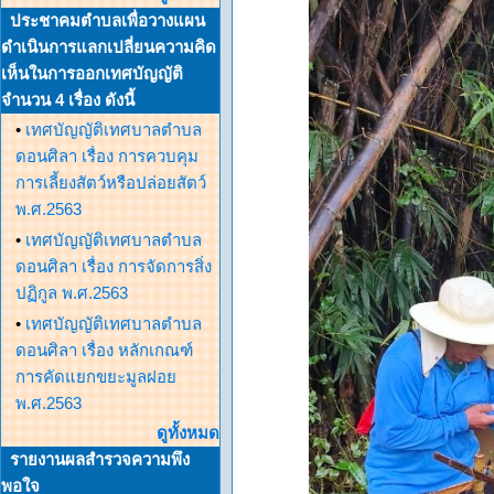
ประชาคมตำบลเพื่อวางแผน
ดำเนินการแลกเปลี่ยนความคิด
เห็นในการออกเทศบัญญัติ
จำนวน 4 เรื่อง ดังนี้
•
เทศบัญญัติเทศบาลตำบล
ดอนศิลา เรื่อง การควบคุม
การเลี้ยงสัตว์หรือปล่อยสัตว์
พ.ศ.2563
•
เทศบัญญัติเทศบาลตำบล
ดอนศิลา เรื่อง การจัดการสิ่ง
ปฏิกูล พ.ศ.2563
•
เทศบัญญัติเทศบาลตำบล
ดอนศิลา เรื่อง หลักเกณฑ์
การคัดแยกขยะมูลฝอย
พ.ศ.2563
ดูทั้งหมด
รายงานผลสำรวจความพึง
พอใจ