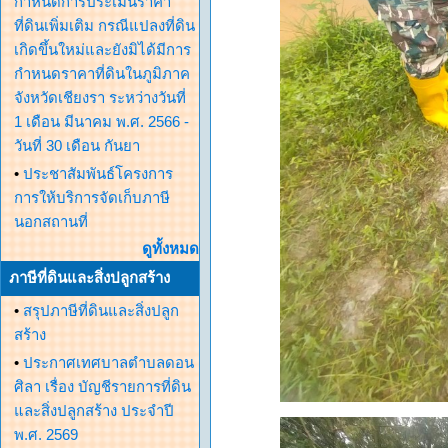
กำหนดการประเมินราคา
ที่ดินเพิ่มเติม กรณีแปลงที่ดิน
เกิดขึ้นใหม่และยังมิได้มีการ
กำหนดราคาที่ดินในภูมิภาค
จังหวัดเชียงรา ระหว่างวันที่
1 เดือน มีนาคม พ.ศ. 2566 -
วันที่ 30 เดือน กันยา
•
ประชาสัมพันธ์โครงการ
การให้บริการจัดเก็บภาษี
นอกสถานที่
ดูทั้งหมด
ภาษีที่ดินและสิ่งปลูกสร้าง
•
สรุปภาษีที่ดินและสิ่งปลูก
สร้าง
•
ประกาศเทศบาลตำบลดอน
ศิลา เรื่อง บัญชีรายการที่ดิน
และสิ่งปลูกสร้าง ประจำปี
พ.ศ. 2569