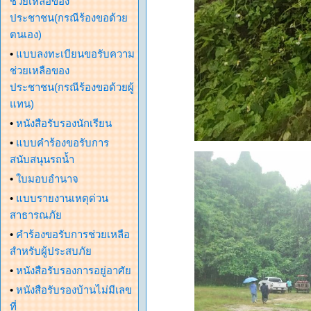
ช่วยเหลือของ
ประชาชน(กรณีร้องขอด้วย
ตนเอง)
•
แบบลงทะเบียนขอรับความ
ช่วยเหลือของ
ประชาชน(กรณีร้องขอด้วยผู้
แทน)
•
หนังสือรับรองนักเรียน
•
แบบคำร้องขอรับการ
สนับสนุนรถน้ำ
•
ใบมอบอำนาจ
•
แบบรายงานเหตุด่วน
สาธารณภัย
•
คำร้องขอรับการช่วยเหลือ
สำหรับผู้ประสบภัย
•
หนังสือรับรองการอยู่อาศัย
•
หนังสือรับรองบ้านไม่มีเลข
ที่