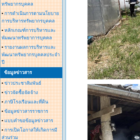
ทรัพยากรบุคคล
•
การดำเนินการตามนโยบาย
การบริหารทรัพยากรบุคคล
•
หลักเกณฑ์การบริหารและ
พัมฒนาทรัพยาการบุคคล
•
รายงานผลการบริหารและ
พัฒนาทรัพยากรบุคคลประจำ
ปี
ข้อมูลข่าวสาร
•
ข่าวประชาสัมพันธ์
•
ข่าวจัดซื้อจัดจ้าง
•
ภาษีโรงเรือนและที่ดิน
•
ข้อมูลข่าวสารราชการ
•
แบบคำขอข้อมูลข่าวสาร
•
การเปิดโอกาสให้เกิดการมี
ส่วนร่วม