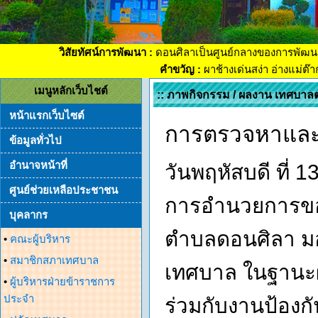
วิสัยทัศน์การพัฒนา :
ดอนศิลาเป็นศูนย์กลางของการพัฒน
คำขวัญ :
ผาช้างเด่นสง่า อ่างแม่ต๊
เมนูหลักเว็บไชต์
:: ภาพกิจกรรม / ผลงาน เทศบาล
หน้าแรกเว็บไซต์
การตรวจหาและท
ข้อมูลทั่วไป
อำนาจหน้าที่
วันพฤหัสบดี ที่
ศูนย์ช่วยเหลือประชาชน
การอำนวยการของ
บุคลากร
ตำบลดอนศิลา มอบ
•
คณะผู้บริหาร
•
สมาชิกสภาเทศบาล
เทศบาล ในฐานะผ
•
ผู้บริหารฝ่ายข้าราชการ
ประจำ
ร่วมกับงานป้อง