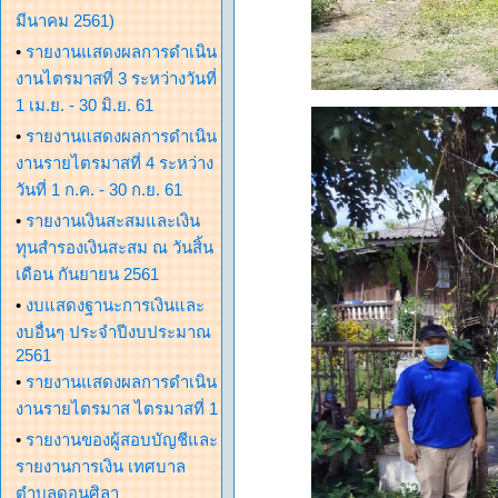
มีนาคม 2561)
•
รายงานแสดงผลการดำเนิน
งานไตรมาสที่ 3 ระหว่างวันที่
1 เม.ย. - 30 มิ.ย. 61
•
รายงานแสดงผลการดำเนิน
งานรายไตรมาสที่ 4 ระหว่าง
วันที่ 1 ก.ค. - 30 ก.ย. 61
•
รายงานเงินสะสมและเงิน
ทุนสำรองเงินสะสม ณ วันสิ้น
เดือน กันยายน 2561
•
งบแสดงฐานะการเงินและ
งบอื่นๆ ประจำปีงบประมาณ
2561
•
รายงานแสดงผลการดำเนิน
งานรายไตรมาส ไตรมาสที่ 1
•
รายงานของผู้สอบบัญชีและ
รายงานการเงิน เทศบาล
ตำบลดอนศิลา