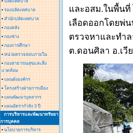
•
ปลัดเทศบาล
และอสม.ในพื้นท
•
รองปลัดเทศบาล
•
สำนักปลัดเทศบาล
เลือดออกโดยพ่น
•
กองคลัง
ตรวจหาและทำลายแ
•
กองช่าง
•
กองการศึกษา
ต.ดอนศิลา อ.เวีย
•
หน่วยตรวจสอบภายใน
•
กองสาธารณสุขและสิ่ง
แวดล้อม
•
แผนผังองค์กร
•
โครงสร้างฝ่ายการเมือง
•
แผนพัฒนาบุคลากร
•
แผนอัตรากำลัง 3 ปี
การบริหารและพัฒนาทรัพยา
การบุคคล
•
นโยบายการบริหาร