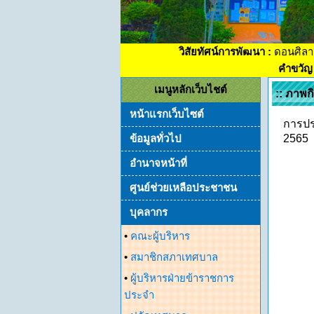
วิสัยทัศน์การพัฒนา :
ดอนศิลา
คำขวัญ 
เมนูหลักเว็บไชต์
:: ภาพ
หน้าแรกเว็บไซต์
การปร
ข้อมูลทั่วไป
2565
อำนาจหน้าที่
ศูนย์ช่วยเหลือประชาชน
บุคลากร
•
คณะผู้บริหาร
•
สมาชิกสภาเทศบาล
•
ผู้บริหารฝ่ายข้าราชการ
ประจำ