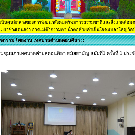
เป็นศูนย์กลางของการพัฒนาสังคมทรัพยากรธรรมชาติและสิ่งแวดล้อม
:
ผาช้างเด่นสง่า อ่างแม่ต๊ากงามตา น้ำตกห้วยค่าเย็นใจชมปลาใหญ่วัดป่
กิจกรรม / ผลงาน เทศบาลตำบลดอนศิลา ::
ะชุมสภาเทศบาลตำบลดอนศิลา สมัยสามัญ สมัยที่1 ครั้งที่ 1 ประจำป