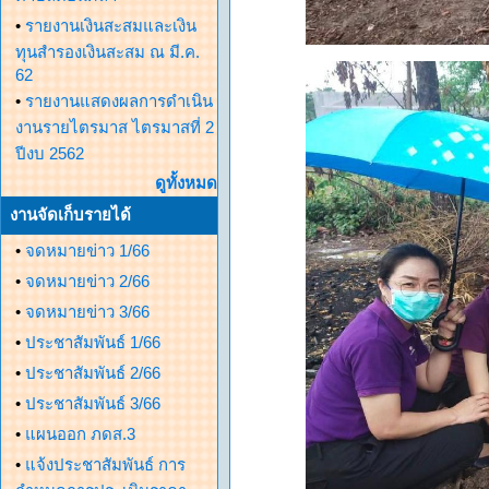
•
รายงานเงินสะสมและเงิน
ทุนสำรองเงินสะสม ณ มี.ค.
62
•
รายงานแสดงผลการดำเนิน
งานรายไตรมาส ไตรมาสที่ 2
ปีงบ 2562
ดูทั้งหมด
งานจัดเก็บรายได้
•
จดหมายข่าว 1/66
•
จดหมายข่าว 2/66
•
จดหมายข่าว 3/66
•
ประชาสัมพันธ์ 1/66
•
ประชาสัมพันธ์ 2/66
•
ประชาสัมพันธ์ 3/66
•
แผนออก ภดส.3
•
แจ้งประชาสัมพันธ์ การ