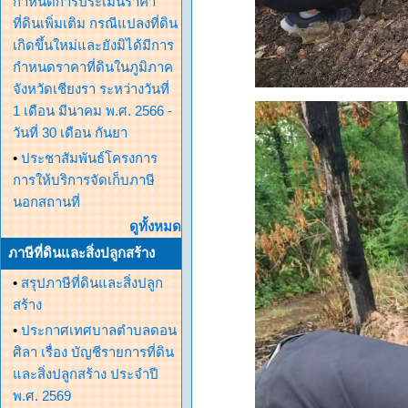
กำหนดการประเมินราคา
ที่ดินเพิ่มเติม กรณีแปลงที่ดิน
เกิดขึ้นใหม่และยังมิได้มีการ
กำหนดราคาที่ดินในภูมิภาค
จังหวัดเชียงรา ระหว่างวันที่
1 เดือน มีนาคม พ.ศ. 2566 -
วันที่ 30 เดือน กันยา
•
ประชาสัมพันธ์โครงการ
การให้บริการจัดเก็บภาษี
นอกสถานที่
ดูทั้งหมด
ภาษีที่ดินและสิ่งปลูกสร้าง
•
สรุปภาษีที่ดินและสิ่งปลูก
สร้าง
•
ประกาศเทศบาลตำบลดอน
ศิลา เรื่อง บัญชีรายการที่ดิน
และสิ่งปลูกสร้าง ประจำปี
พ.ศ. 2569