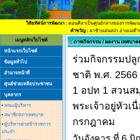
วิสัยทัศน์การพัฒนา :
ดอนศิลาเป็นศูนย์กลางของการพัฒน
คำขวัญ :
ผาช้างเด่นสง่า อ่างแม่ต๊
เมนูหลักเว็บไชต์
:: ภาพกิจกรรม / ผลงาน เทศบาล
หน้าแรกเว็บไซต์
ร่วมกิจกรรมปลูก
ข้อมูลทั่วไป
ชาติ พ.ศ. 256
อำนาจหน้าที่
ศูนย์ช่วยเหลือประชาชน
1 อปท 1 สวนสม
บุคลากร
พระเจ้าอยู่หัว
•
คณะผู้บริหาร
•
สมาชิกสภาเทศบาล
กรกฎาคม
•
ผู้บริหารฝ่ายข้าราชการ
ประจำ
วันอังคาร ที่ 6