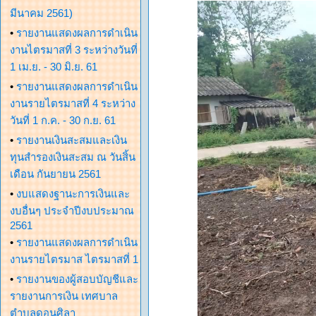
มีนาคม 2561)
•
รายงานแสดงผลการดำเนิน
งานไตรมาสที่ 3 ระหว่างวันที่
1 เม.ย. - 30 มิ.ย. 61
•
รายงานแสดงผลการดำเนิน
งานรายไตรมาสที่ 4 ระหว่าง
วันที่ 1 ก.ค. - 30 ก.ย. 61
•
รายงานเงินสะสมและเงิน
ทุนสำรองเงินสะสม ณ วันสิ้น
เดือน กันยายน 2561
•
งบแสดงฐานะการเงินและ
งบอื่นๆ ประจำปีงบประมาณ
2561
•
รายงานแสดงผลการดำเนิน
งานรายไตรมาส ไตรมาสที่ 1
•
รายงานของผู้สอบบัญชีและ
รายงานการเงิน เทศบาล
ตำบลดอนศิลา