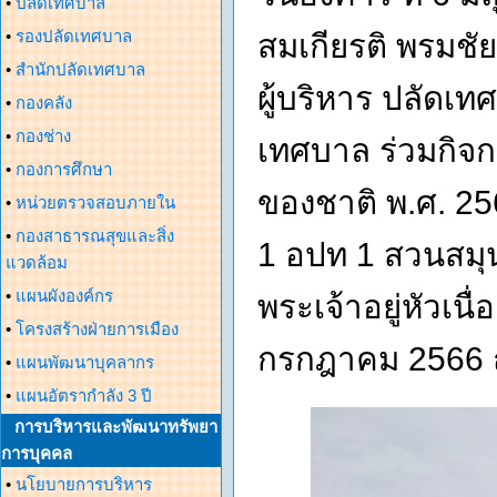
•
ปลัดเทศบาล
•
รองปลัดเทศบาล
สมเกียรติ พรมช
•
สำนักปลัดเทศบาล
ผู้บริหาร ปลัดเ
•
กองคลัง
•
กองช่าง
เทศบาล ร่วมกิจกร
•
กองการศึกษา
ของชาติ พ.ศ. 2
•
หน่วยตรวจสอบภายใน
•
กองสาธารณสุขและสิ่ง
1 อปท 1 สวนสมุ
แวดล้อม
•
แผนผังองค์กร
พระเจ้าอยู่หัวเ
•
โครงสร้างฝ่ายการเมือง
กรกฎาคม 2566 
•
แผนพัฒนาบุคลากร
•
แผนอัตรากำลัง 3 ปี
การบริหารและพัฒนาทรัพยา
การบุคคล
•
นโยบายการบริหาร