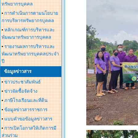
ทรัพยากรบุคคล
•
การดำเนินการตามนโยบาย
การบริหารทรัพยากรบุคคล
•
หลักเกณฑ์การบริหารและ
พัมฒนาทรัพยาการบุคคล
•
รายงานผลการบริหารและ
พัฒนาทรัพยากรบุคคลประจำ
ปี
ข้อมูลข่าวสาร
•
ข่าวประชาสัมพันธ์
•
ข่าวจัดซื้อจัดจ้าง
•
ภาษีโรงเรือนและที่ดิน
•
ข้อมูลข่าวสารราชการ
•
แบบคำขอข้อมูลข่าวสาร
•
การเปิดโอกาสให้เกิดการมี
ส่วนร่วม