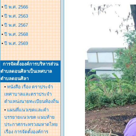
•
ปี พ.ศ. 2566
•
ปี พ.ศ. 2563
•
ปี พ.ศ. 2567
•
ปี พ.ศ. 2568
•
ปี พ.ศ. 2569
การจัดตั้งองค์การบริหารส่วน
ตำบลดอนศิลาเป็นเทศบาล
ตำบลดอนศิลา
•
หนังสือ เรื่อง ตราประจำ
เทศาบาลและตราประจำ
ตำแหน่งนายทะเบียนท้องถิ่น
•
แผนที่แนวเขตและคำ
บรรยายแนวเขต แนบท้าย
ประกาศกระทรวงมหาดไทย
เรื่อง การจัดตั้งองค์การ