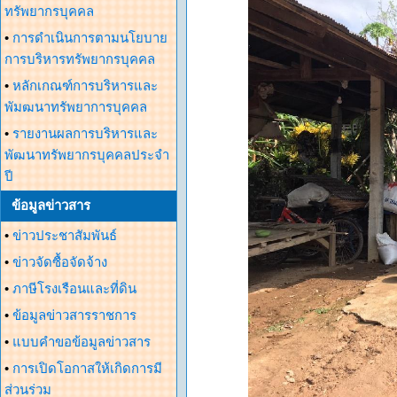
ทรัพยากรบุคคล
•
การดำเนินการตามนโยบาย
การบริหารทรัพยากรบุคคล
•
หลักเกณฑ์การบริหารและ
พัมฒนาทรัพยาการบุคคล
•
รายงานผลการบริหารและ
พัฒนาทรัพยากรบุคคลประจำ
ปี
ข้อมูลข่าวสาร
•
ข่าวประชาสัมพันธ์
•
ข่าวจัดซื้อจัดจ้าง
•
ภาษีโรงเรือนและที่ดิน
•
ข้อมูลข่าวสารราชการ
•
แบบคำขอข้อมูลข่าวสาร
•
การเปิดโอกาสให้เกิดการมี
ส่วนร่วม