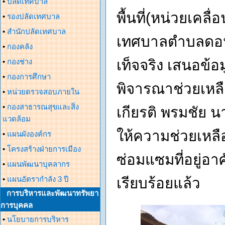
•
ปลัดเทศบาล
พื้นที่(หน่วยเคลื
•
รองปลัดเทศบาล
•
สำนักปลัดเทศบาล
เทศบาลตำบลดอน
•
กองคลัง
เท็จจริง เสนอข้
•
กองช่าง
•
กองการศึกษา
พิจารณาช่วยเหลื
•
หน่วยตรวจสอบภายใน
•
กองสาธารณสุขและสิ่ง
เกียรติ พรมชัย
แวดล้อม
ให้ความช่วยเหลื
•
แผนผังองค์กร
•
โครงสร้างฝ่ายการเมือง
ซ่อมแซมที่อยู่อา
•
แผนพัฒนาบุคลากร
•
แผนอัตรากำลัง 3 ปี
เรียบร้อยแล้ว
การบริหารและพัฒนาทรัพยา
การบุคคล
•
นโยบายการบริหาร