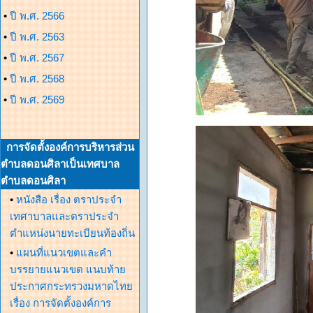
•
ปี พ.ศ. 2566
•
ปี พ.ศ. 2563
•
ปี พ.ศ. 2567
•
ปี พ.ศ. 2568
•
ปี พ.ศ. 2569
การจัดตั้งองค์การบริหารส่วน
ตำบลดอนศิลาเป็นเทศบาล
ตำบลดอนศิลา
•
หนังสือ เรื่อง ตราประจำ
เทศาบาลและตราประจำ
ตำแหน่งนายทะเบียนท้องถิ่น
•
แผนที่แนวเขตและคำ
บรรยายแนวเขต แนบท้าย
ประกาศกระทรวงมหาดไทย
เรื่อง การจัดตั้งองค์การ