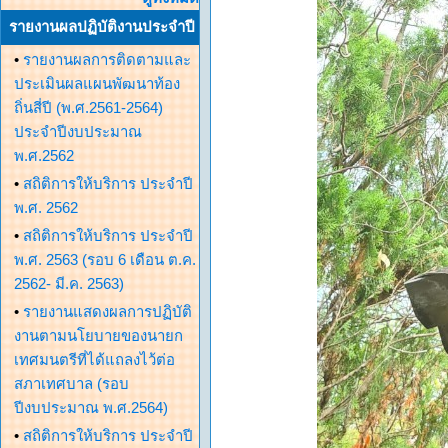
รายงานผลปฏิบัติงานประจำปี
•
รายงานผลการติดตามและ
ประเมินผลแผนพัฒนาท้อง
ถิ่นสี่ปี (พ.ศ.2561-2564)
ประจำปีงบประมาณ
พ.ศ.2562
•
สถิติการให้บริการ ประจำปี
พ.ศ. 2562
•
สถิติการให้บริการ ประจำปี
พ.ศ. 2563 (รอบ 6 เดือน ต.ค.
2562- มี.ค. 2563)
•
รายงานแสดงผลการปฏิบัติ
งานตามนโยบายของนายก
เทศมนตรีที่ได้แถลงไว้ต่อ
สภาเทศบาล (รอบ
ปีงบประมาณ พ.ศ.2564)
•
สถิติการให้บริการ ประจำปี