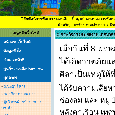
วิสัยทัศน์การพัฒนา :
ดอนศิลาเป็นศูนย์กลางของการพัฒน
คำขวัญ :
ผาช้างเด่นสง่า อ่างแม่ต๊
เมนูหลักเว็บไชต์
:: ภาพกิจกรรม / ผลงาน เทศบาล
หน้าแรกเว็บไซต์
เมื่อวันที่ 8 พ
ข้อมูลทั่วไป
ได้เกิดวาตภัยแ
อำนาจหน้าที่
ศูนย์ช่วยเหลือประชาชน
ศิลาเป็นเหตุให
บุคลากร
ได้รับความเสียหา
•
คณะผู้บริหาร
•
สมาชิกสภาเทศบาล
ช่องลม และ หมู่ 
•
ผู้บริหารฝ่ายข้าราชการ
ประจำ
หลังคาเรือน เท