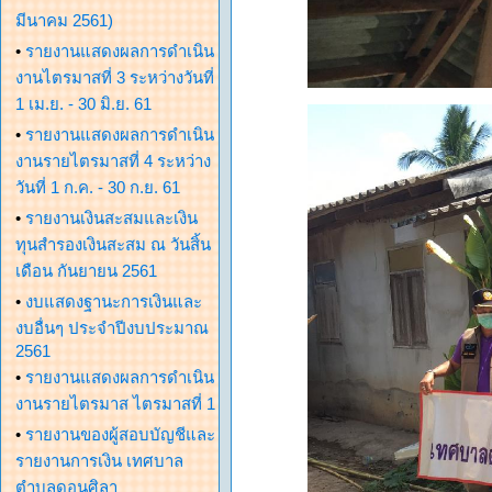
มีนาคม 2561)
•
รายงานแสดงผลการดำเนิน
งานไตรมาสที่ 3 ระหว่างวันที่
1 เม.ย. - 30 มิ.ย. 61
•
รายงานแสดงผลการดำเนิน
งานรายไตรมาสที่ 4 ระหว่าง
วันที่ 1 ก.ค. - 30 ก.ย. 61
•
รายงานเงินสะสมและเงิน
ทุนสำรองเงินสะสม ณ วันสิ้น
เดือน กันยายน 2561
•
งบแสดงฐานะการเงินและ
งบอื่นๆ ประจำปีงบประมาณ
2561
•
รายงานแสดงผลการดำเนิน
งานรายไตรมาส ไตรมาสที่ 1
•
รายงานของผู้สอบบัญชีและ
รายงานการเงิน เทศบาล
ตำบลดอนศิลา