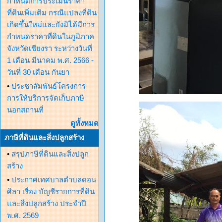
กำหนดการประเมินราคา
ที่ดินเพิ่มเติม กรณีแปลงที่ดิน
เกิดขึ้นใหม่และยังมิได้มีการ
กำหนดราคาที่ดินในภูมิภาค
จังหวัดเชียงรา ระหว่างวันที่
1 เดือน มีนาคม พ.ศ. 2566 -
วันที่ 30 เดือน กันยา
•
ประชาสัมพันธ์โครงการ
การให้บริการจัดเก็บภาษี
นอกสถานที่
ดูทั้งหมด
ภาษีที่ดินและสิ่งปลูกสร้าง
•
สรุปภาษีที่ดินและสิ่งปลูก
สร้าง
•
ประกาศเทศบาลตำบลดอน
ศิลา เรื่อง บัญชีรายการที่ดิน
และสิ่งปลูกสร้าง ประจำปี
พ.ศ. 2569