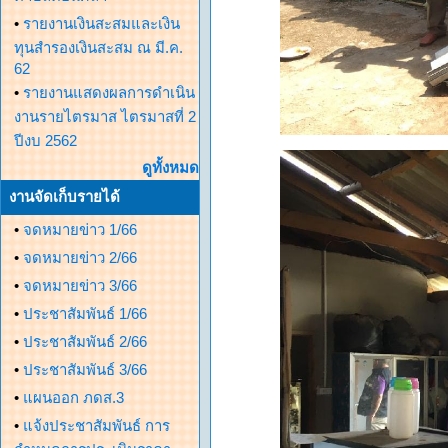
•
รายงานเงินสะสมและเงิน
ทุนสำรองเงินสะสม ณ มี.ค.
62
•
รายงานแสดงผลการดำเนิน
งานรายไตรมาส ไตรมาสที่ 2
ปีงบ 2562
ดูทั้งหมด
งานจัดเก็บรายได้
•
จดหมายข่าว 1/66
•
จดหมายข่าว 2/66
•
จดหมายข่าว 3/66
•
ประชาสัมพันธ์ 1/66
•
ประชาสัมพันธ์ 2/66
•
ประชาสัมพันธ์ 3/66
•
แผนออก ภดส.3
•
แจ้งประชาสัมพันธ์ การ