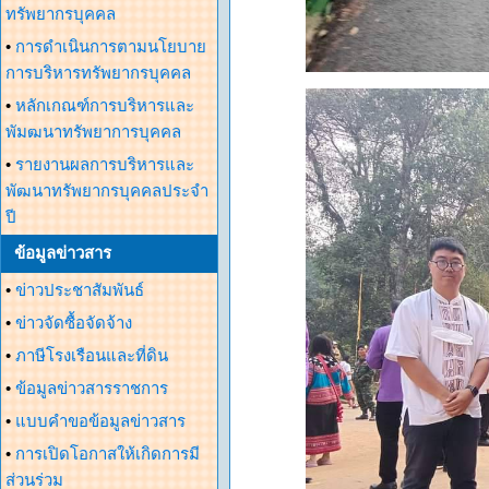
ทรัพยากรบุคคล
•
การดำเนินการตามนโยบาย
การบริหารทรัพยากรบุคคล
•
หลักเกณฑ์การบริหารและ
พัมฒนาทรัพยาการบุคคล
•
รายงานผลการบริหารและ
พัฒนาทรัพยากรบุคคลประจำ
ปี
ข้อมูลข่าวสาร
•
ข่าวประชาสัมพันธ์
•
ข่าวจัดซื้อจัดจ้าง
•
ภาษีโรงเรือนและที่ดิน
•
ข้อมูลข่าวสารราชการ
•
แบบคำขอข้อมูลข่าวสาร
•
การเปิดโอกาสให้เกิดการมี
ส่วนร่วม