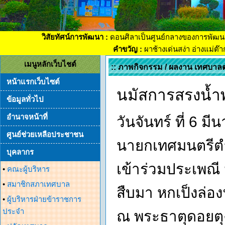
วิสัยทัศน์การพัฒนา :
ดอนศิลาเป็นศูนย์กลางของการพัฒน
คำขวัญ :
ผาช้างเด่นสง่า อ่างแม่ต๊
เมนูหลักเว็บไชต์
:: ภาพกิจกรรม / ผลงาน เทศบาล
หน้าแรกเว็บไซต์
นมัสการสรงน้ำ
ข้อมูลทั่วไป
อำนาจหน้าที่
วันจันทร์ ที่ 6 
ศูนย์ช่วยเหลือประชาชน
นายกเทศมนตรีตำบ
บุคลากร
เข้าร่วมประเพณี
•
คณะผู้บริหาร
•
สมาชิกสภาเทศบาล
สืบมา หกเป็งล่อ
•
ผู้บริหารฝ่ายข้าราชการ
ประจำ
ณ พระธาตุดอยตุง