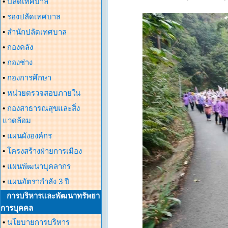
•
ปลัดเทศบาล
•
รองปลัดเทศบาล
•
สำนักปลัดเทศบาล
•
กองคลัง
•
กองช่าง
•
กองการศึกษา
•
หน่วยตรวจสอบภายใน
•
กองสาธารณสุขและสิ่ง
แวดล้อม
•
แผนผังองค์กร
•
โครงสร้างฝ่ายการเมือง
•
แผนพัฒนาบุคลากร
•
แผนอัตรากำลัง 3 ปี
การบริหารและพัฒนาทรัพยา
การบุคคล
•
นโยบายการบริหาร