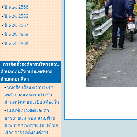
•
ปี พ.ศ. 2566
•
ปี พ.ศ. 2563
•
ปี พ.ศ. 2567
•
ปี พ.ศ. 2568
•
ปี พ.ศ. 2569
การจัดตั้งองค์การบริหารส่วน
ตำบลดอนศิลาเป็นเทศบาล
ตำบลดอนศิลา
•
หนังสือ เรื่อง ตราประจำ
เทศาบาลและตราประจำ
ตำแหน่งนายทะเบียนท้องถิ่น
•
แผนที่แนวเขตและคำ
บรรยายแนวเขต แนบท้าย
ประกาศกระทรวงมหาดไทย
เรื่อง การจัดตั้งองค์การ