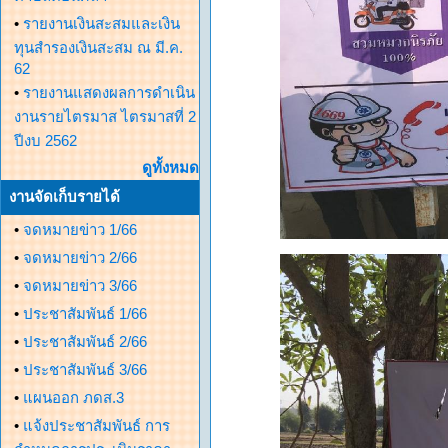
•
รายงานเงินสะสมและเงิน
ทุนสำรองเงินสะสม ณ มี.ค.
62
•
รายงานแสดงผลการดำเนิน
งานรายไตรมาส ไตรมาสที่ 2
ปีงบ 2562
ดูทั้งหมด
งานจัดเก็บรายได้
•
จดหมายข่าว 1/66
•
จดหมายข่าว 2/66
•
จดหมายข่าว 3/66
•
ประชาสัมพันธ์ 1/66
•
ประชาสัมพันธ์ 2/66
•
ประชาสัมพันธ์ 3/66
•
แผนออก ภดส.3
•
แจ้งประชาสัมพันธ์ การ