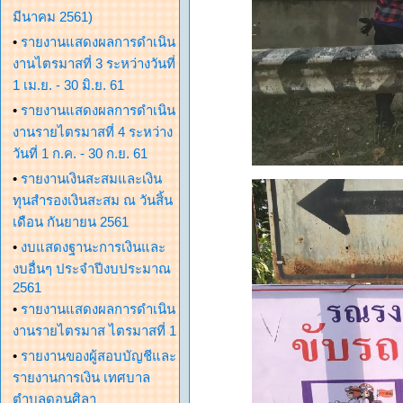
มีนาคม 2561)
•
รายงานแสดงผลการดำเนิน
งานไตรมาสที่ 3 ระหว่างวันที่
1 เม.ย. - 30 มิ.ย. 61
•
รายงานแสดงผลการดำเนิน
งานรายไตรมาสที่ 4 ระหว่าง
วันที่ 1 ก.ค. - 30 ก.ย. 61
•
รายงานเงินสะสมและเงิน
ทุนสำรองเงินสะสม ณ วันสิ้น
เดือน กันยายน 2561
•
งบแสดงฐานะการเงินและ
งบอื่นๆ ประจำปีงบประมาณ
2561
•
รายงานแสดงผลการดำเนิน
งานรายไตรมาส ไตรมาสที่ 1
•
รายงานของผู้สอบบัญชีและ
รายงานการเงิน เทศบาล
ตำบลดอนศิลา