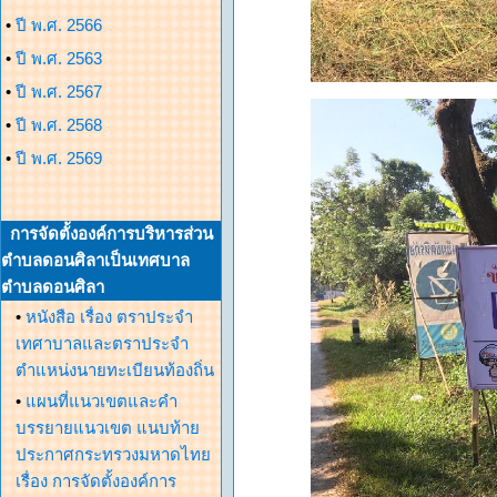
•
ปี พ.ศ. 2566
•
ปี พ.ศ. 2563
•
ปี พ.ศ. 2567
•
ปี พ.ศ. 2568
•
ปี พ.ศ. 2569
การจัดตั้งองค์การบริหารส่วน
ตำบลดอนศิลาเป็นเทศบาล
ตำบลดอนศิลา
•
หนังสือ เรื่อง ตราประจำ
เทศาบาลและตราประจำ
ตำแหน่งนายทะเบียนท้องถิ่น
•
แผนที่แนวเขตและคำ
บรรยายแนวเขต แนบท้าย
ประกาศกระทรวงมหาดไทย
เรื่อง การจัดตั้งองค์การ