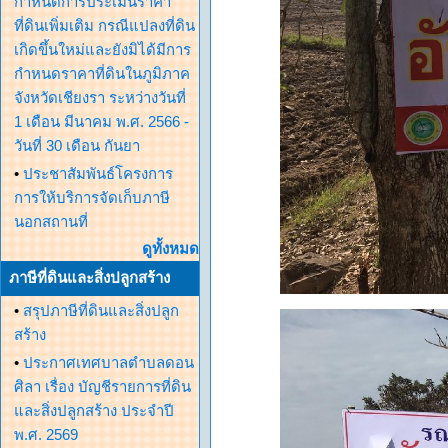
กำหนดการประเมินราคา
ที่ดินเพิ่มเติม กรณีแปลงที่ดิน
เกิดขึ้นใหม่และยังมิได้มีการ
กำหนดราคาที่ดินในภูมิภาค
จังหวัดเชียงรา ระหว่างวันที่
1 เดือน มีนาคม พ.ศ. 2566 -
วันที่ 30 เดือน กันยา
•
ประชาสัมพันธ์โครงการ
การให้บริการจัดเก็บภาษี
นอกสถานที่
ดูทั้งหมด
ภาษีที่ดินและสิ่งปลูกสร้าง
•
สรุปภาษีที่ดินและสิ่งปลูก
สร้าง
•
ประกาศเทศบาลตำบลดอน
ศิลา เรื่อง บัญชีรายการที่ดิน
และสิ่งปลูกสร้าง ประจำปี
พ.ศ. 2569