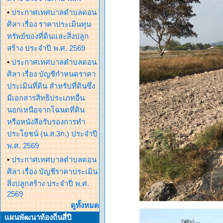
•
ประกาศเทศบาลตำบลดอน
ศิลา เรื่อง ราคาประเมินทุน
ทรัพย์ของที่ดินและสิ่งปลูก
สร้าง ประจำปี พ.ศ. 2569
•
ประกาศเทศบาลตำบลดอน
ศิลา เรื่อง บัญชีกำหนดราคา
ประเมินที่ดิน สำหรับที่ดินซึ่ง
มีเอกสารสิทธิประเภทอื่น
นอกเหนือจากโฉนดที่ดิน
หรือหนังสือรับรองการทำ
ประโยชน์ (น.ส.3ก.) ประจำปี
พ.ศ. 2569
•
ประกาศเทศบาลตำบลดอน
ศิลา เรื่อง บัญชีราคาประเมิน
สิ่งปลูกสร้าง ประจำปี พ.ศ.
2569
ดูทั้งหมด
แผนพัฒนาท้องถิ่นสี่ปี