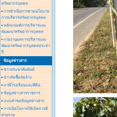
ทรัพยากรบุคคล
•
การดำเนินการตามนโยบาย
การบริหารทรัพยากรบุคคล
•
หลักเกณฑ์การบริหารและ
พัมฒนาทรัพยาการบุคคล
•
รายงานผลการบริหารและ
พัฒนาทรัพยากรบุคคลประจำ
ปี
ข้อมูลข่าวสาร
•
ข่าวประชาสัมพันธ์
•
ข่าวจัดซื้อจัดจ้าง
•
ภาษีโรงเรือนและที่ดิน
•
ข้อมูลข่าวสารราชการ
•
แบบคำขอข้อมูลข่าวสาร
•
การเปิดโอกาสให้เกิดการมี
ส่วนร่วม