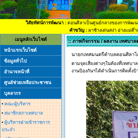
วิสัยทัศน์การพัฒนา :
ดอนศิลาเป็นศูนย์กลางของการพัฒน
คำขวัญ :
ผาช้างเด่นสง่า อ่างแม่ต๊
เมนูหลักเว็บไชต์
:: ภาพกิจกรรม / ผลงาน เทศบาล
หน้าแรกเว็บไซต์
นายกเทศมนตรีตำบลดอนศิลาได้
ข้อมูลทั่วไป
ตามจุดเสี่ยงต่างๆในท้องที่เทศบ
งานป้องกันฯได้ดำเนินการติดตั้งป้
อำนาจหน้าที่
ศูนย์ช่วยเหลือประชาชน
บุคลากร
•
คณะผู้บริหาร
•
สมาชิกสภาเทศบาล
•
ผู้บริหารฝ่ายข้าราชการ
ประจำ