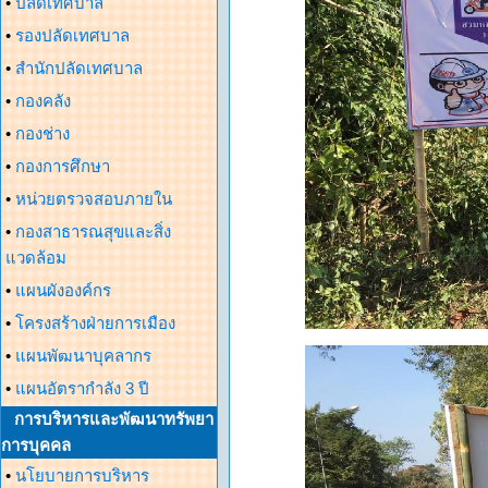
•
ปลัดเทศบาล
•
รองปลัดเทศบาล
•
สำนักปลัดเทศบาล
•
กองคลัง
•
กองช่าง
•
กองการศึกษา
•
หน่วยตรวจสอบภายใน
•
กองสาธารณสุขและสิ่ง
แวดล้อม
•
แผนผังองค์กร
•
โครงสร้างฝ่ายการเมือง
•
แผนพัฒนาบุคลากร
•
แผนอัตรากำลัง 3 ปี
การบริหารและพัฒนาทรัพยา
การบุคคล
•
นโยบายการบริหาร