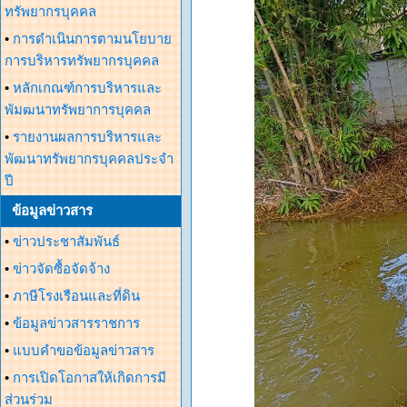
ทรัพยากรบุคคล
•
การดำเนินการตามนโยบาย
การบริหารทรัพยากรบุคคล
•
หลักเกณฑ์การบริหารและ
พัมฒนาทรัพยาการบุคคล
•
รายงานผลการบริหารและ
พัฒนาทรัพยากรบุคคลประจำ
ปี
ข้อมูลข่าวสาร
•
ข่าวประชาสัมพันธ์
•
ข่าวจัดซื้อจัดจ้าง
•
ภาษีโรงเรือนและที่ดิน
•
ข้อมูลข่าวสารราชการ
•
แบบคำขอข้อมูลข่าวสาร
•
การเปิดโอกาสให้เกิดการมี
ส่วนร่วม