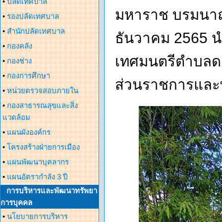
•
ปลัดเทศบาล
มหาราช บรมนาถบ
•
รองปลัดเทศบาล
•
สำนักปลัดเทศบาล
ธันวาคม 2565 น
•
กองคลัง
เทศมนตรีตำบลดอ
•
กองช่าง
•
กองการศึกษา
ส่วนราชการและ
•
หน่วยตรวจสอบภายใน
•
กองสาธารณสุขและสิ่ง
แวดล้อม
•
แผนผังองค์กร
•
โครงสร้างฝ่ายการเมือง
•
แผนพัฒนาบุคลากร
•
แผนอัตรากำลัง 3 ปี
การบริหารและพัฒนาทรัพยา
การบุคคล
•
นโยบายการบริหาร