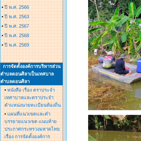
•
ปี พ.ศ. 2566
•
ปี พ.ศ. 2563
•
ปี พ.ศ. 2567
•
ปี พ.ศ. 2568
•
ปี พ.ศ. 2569
การจัดตั้งองค์การบริหารส่วน
ตำบลดอนศิลาเป็นเทศบาล
ตำบลดอนศิลา
•
หนังสือ เรื่อง ตราประจำ
เทศาบาลและตราประจำ
ตำแหน่งนายทะเบียนท้องถิ่น
•
แผนที่แนวเขตและคำ
บรรยายแนวเขต แนบท้าย
ประกาศกระทรวงมหาดไทย
เรื่อง การจัดตั้งองค์การ