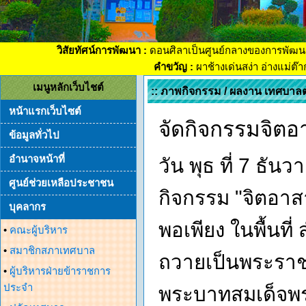
วิสัยทัศน์การพัฒนา :
ดอนศิลาเป็นศูนย์กลางของการพัฒน
คำขวัญ :
ผาช้างเด่นสง่า อ่างแม่ต๊
เมนูหลักเว็บไชต์
:: ภาพกิจกรรม / ผลงาน เทศบาล
หน้าแรกเว็บไซต์
จัดกิจกรรมจิตอ
ข้อมูลทั่วไป
อำนาจหน้าที่
วัน พุธ ที่ 7 ธ
ศูนย์ช่วยเหลือประชาชน
กิจกรรม "จิตอา
บุคลากร
พอเพียง ในพื้นท
•
คณะผู้บริหาร
•
สมาชิกสภาเทศบาล
ถวายเป็นพระราช
•
ผู้บริหารฝ่ายข้าราชการ
ประจำ
พระบาทสมเด็จพ