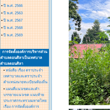
•
ปี พ.ศ. 2566
•
ปี พ.ศ. 2563
•
ปี พ.ศ. 2567
•
ปี พ.ศ. 2568
•
ปี พ.ศ. 2569
การจัดตั้งองค์การบริหารส่วน
ตำบลดอนศิลาเป็นเทศบาล
ตำบลดอนศิลา
•
หนังสือ เรื่อง ตราประจำ
เทศาบาลและตราประจำ
ตำแหน่งนายทะเบียนท้องถิ่น
•
แผนที่แนวเขตและคำ
บรรยายแนวเขต แนบท้าย
ประกาศกระทรวงมหาดไทย
เรื่อง การจัดตั้งองค์การ