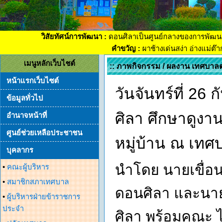
วิสัยทัศน์การพัฒนา :
ดอนศิลาเป็นศูนย์กลางของการพัฒน
คำขวัญ :
ผาช้างเด่นสง่า อ่างแม่ต๊
เมนูหลักเว็บไชต์
:: ภาพกิจกรรม / ผลงาน เทศบาล
หน้าแรกเว็บไซต์
วันจันทร์ที่ 2
ข้อมูลทั่วไป
ศิลา ศึกษาดูง
อำนาจหน้าที่
ศูนย์ช่วยเหลือประชาชน
หมู่บ้าน ณ เท
บุคลากร
นำโดย นายเขื่อ
•
คณะผู้บริหาร
•
สมาชิกสภาเทศบาล
ดอนศิลา และนาย
•
ผู้บริหารฝ่ายข้าราชการ
ประจำ
ศิลา พร้อมคณะ 