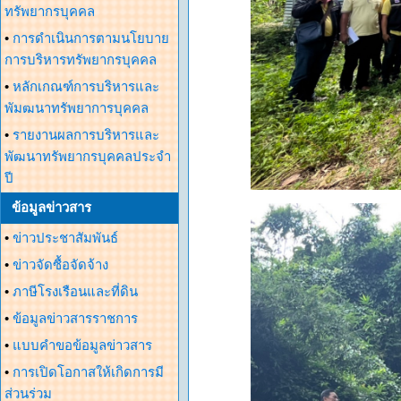
ทรัพยากรบุคคล
•
การดำเนินการตามนโยบาย
การบริหารทรัพยากรบุคคล
•
หลักเกณฑ์การบริหารและ
พัมฒนาทรัพยาการบุคคล
•
รายงานผลการบริหารและ
พัฒนาทรัพยากรบุคคลประจำ
ปี
ข้อมูลข่าวสาร
•
ข่าวประชาสัมพันธ์
•
ข่าวจัดซื้อจัดจ้าง
•
ภาษีโรงเรือนและที่ดิน
•
ข้อมูลข่าวสารราชการ
•
แบบคำขอข้อมูลข่าวสาร
•
การเปิดโอกาสให้เกิดการมี
ส่วนร่วม