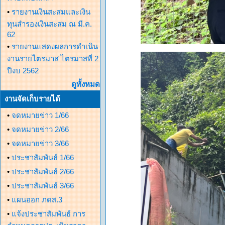
•
รายงานเงินสะสมและเงิน
ทุนสำรองเงินสะสม ณ มี.ค.
62
•
รายงานแสดงผลการดำเนิน
งานรายไตรมาส ไตรมาสที่ 2
ปีงบ 2562
ดูทั้งหมด
งานจัดเก็บรายได้
•
จดหมายข่าว 1/66
•
จดหมายข่าว 2/66
•
จดหมายข่าว 3/66
•
ประชาสัมพันธ์ 1/66
•
ประชาสัมพันธ์ 2/66
•
ประชาสัมพันธ์ 3/66
•
แผนออก ภดส.3
•
แจ้งประชาสัมพันธ์ การ