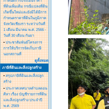
กำหนดการประเมินราคา
ที่ดินเพิ่มเติม กรณีแปลงที่ดิน
เกิดขึ้นใหม่และยังมิได้มีการ
กำหนดราคาที่ดินในภูมิภาค
จังหวัดเชียงรา ระหว่างวันที่
1 เดือน มีนาคม พ.ศ. 2566 -
วันที่ 30 เดือน กันยา
•
ประชาสัมพันธ์โครงการ
การให้บริการจัดเก็บภาษี
นอกสถานที่
ดูทั้งหมด
ภาษีที่ดินและสิ่งปลูกสร้าง
•
สรุปภาษีที่ดินและสิ่งปลูก
สร้าง
•
ประกาศเทศบาลตำบลดอน
ศิลา เรื่อง บัญชีรายการที่ดิน
และสิ่งปลูกสร้าง ประจำปี
พ.ศ. 2569