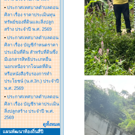
•
ประกาศเทศบาลตำบลดอน
ศิลา เรื่อง ราคาประเมินทุน
ทรัพย์ของที่ดินและสิ่งปลูก
สร้าง ประจำปี พ.ศ. 2569
•
ประกาศเทศบาลตำบลดอน
ศิลา เรื่อง บัญชีกำหนดราคา
ประเมินที่ดิน สำหรับที่ดินซึ่ง
มีเอกสารสิทธิประเภทอื่น
นอกเหนือจากโฉนดที่ดิน
หรือหนังสือรับรองการทำ
ประโยชน์ (น.ส.3ก.) ประจำปี
พ.ศ. 2569
•
ประกาศเทศบาลตำบลดอน
ศิลา เรื่อง บัญชีราคาประเมิน
สิ่งปลูกสร้าง ประจำปี พ.ศ.
2569
ดูทั้งหมด
แผนพัฒนาท้องถิ่นสี่ปี