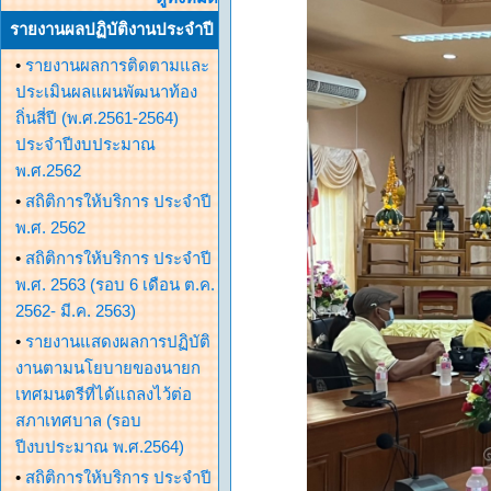
รายงานผลปฏิบัติงานประจำปี
•
รายงานผลการติดตามและ
ประเมินผลแผนพัฒนาท้อง
ถิ่นสี่ปี (พ.ศ.2561-2564)
ประจำปีงบประมาณ
พ.ศ.2562
•
สถิติการให้บริการ ประจำปี
พ.ศ. 2562
•
สถิติการให้บริการ ประจำปี
พ.ศ. 2563 (รอบ 6 เดือน ต.ค.
2562- มี.ค. 2563)
•
รายงานแสดงผลการปฏิบัติ
งานตามนโยบายของนายก
เทศมนตรีที่ได้แถลงไว้ต่อ
สภาเทศบาล (รอบ
ปีงบประมาณ พ.ศ.2564)
•
สถิติการให้บริการ ประจำปี