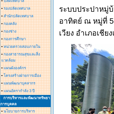
•
ปลัดเทศบาล
ระบบประปาหมู่บ
•
รองปลัดเทศบาล
•
สำนักปลัดเทศบาล
อาทิตย์ ณ หมู่ท
•
กองคลัง
เวียง อำเภอเชียง
•
กองช่าง
•
กองการศึกษา
•
หน่วยตรวจสอบภายใน
•
กองสาธารณสุขและสิ่ง
แวดล้อม
•
แผนผังองค์กร
•
โครงสร้างฝ่ายการเมือง
•
แผนพัฒนาบุคลากร
•
แผนอัตรากำลัง 3 ปี
การบริหารและพัฒนาทรัพยา
การบุคคล
•
นโยบายการบริหาร