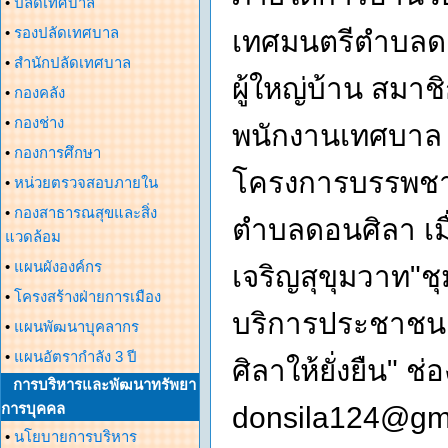
•
ปลัดเทศบาล
•
รองปลัดเทศบาล
เทศมนตรีตำบลดอ
•
สำนักปลัดเทศบาล
ผู้ใหญ่บ้าน สมา
•
กองคลัง
•
กองช่าง
พนักงานเทศบาล ไ
•
กองการศึกษา
โครงการบรรพชา
•
หน่วยตรวจสอบภายใน
•
กองสาธารณสุขและสิ่ง
ตำบลดอนศิลา เมื
แวดล้อม
•
แผนผังองค์กร
เจริญสุขุมวาท"ช
•
โครงสร้างฝ่ายการเมือง
บริการประชาชน 
•
แผนพัฒนาบุคลากร
•
แผนอัตรากำลัง 3 ปี
ศิลาให้ยั่งยืน" 
การบริหารและพัฒนาทรัพยา
การบุคคล
donsila124@gm
•
นโยบายการบริหาร