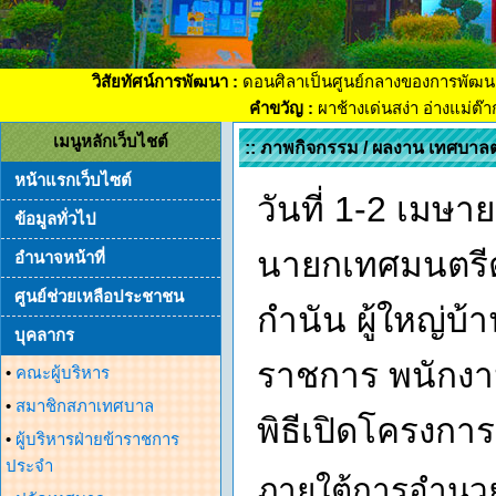
วิสัยทัศน์การพัฒนา :
ดอนศิลาเป็นศูนย์กลางของการพัฒน
คำขวัญ :
ผาช้างเด่นสง่า อ่างแม่ต๊
เมนูหลักเว็บไชต์
:: ภาพกิจกรรม / ผลงาน เทศบาล
หน้าแรกเว็บไซต์
วันที่ 1-2 เมษ
ข้อมูลทั่วไป
นายกเทศมนตรีต
อำนาจหน้าที่
ศูนย์ช่วยเหลือประชาชน
กำนัน ผู้ใหญ่บ
บุคลากร
ราชการ พนักงา
•
คณะผู้บริหาร
•
สมาชิกสภาเทศบาล
พิธีเปิดโครงการ
•
ผู้บริหารฝ่ายข้าราชการ
ประจำ
ภายใต้การอำนวย