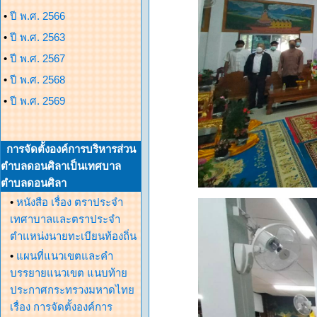
•
ปี พ.ศ. 2566
•
ปี พ.ศ. 2563
•
ปี พ.ศ. 2567
•
ปี พ.ศ. 2568
•
ปี พ.ศ. 2569
การจัดตั้งองค์การบริหารส่วน
ตำบลดอนศิลาเป็นเทศบาล
ตำบลดอนศิลา
•
หนังสือ เรื่อง ตราประจำ
เทศาบาลและตราประจำ
ตำแหน่งนายทะเบียนท้องถิ่น
•
แผนที่แนวเขตและคำ
บรรยายแนวเขต แนบท้าย
ประกาศกระทรวงมหาดไทย
เรื่อง การจัดตั้งองค์การ