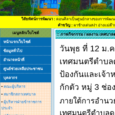
วิสัยทัศน์การพัฒนา :
ดอนศิลาเป็นศูนย์กลางของการพัฒน
คำขวัญ :
ผาช้างเด่นสง่า อ่างแม่ต๊
เมนูหลักเว็บไชต์
:: ภาพกิจกรรม / ผลงาน เทศบาล
หน้าแรกเว็บไซต์
วันพุธ ที่ 12 
ข้อมูลทั่วไป
เทศมนตรีตำบลด
อำนาจหน้าที่
ศูนย์ช่วยเหลือประชาชน
ป้องกันและเจ้าห
บุคลากร
กักตัว หมู่ 3 ช
•
คณะผู้บริหาร
•
สมาชิกสภาเทศบาล
ภายใต้การอำนว
•
ผู้บริหารฝ่ายข้าราชการ
ประจำ
เทศมนตรีตำบลดอ