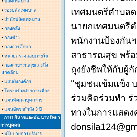
•
ปลัดเทศบาล
เทศมนตรีตำบลดอ
•
รองปลัดเทศบาล
•
สำนักปลัดเทศบาล
นายกเทศมนตรีตำบ
•
กองคลัง
•
กองช่าง
พนักงานป้องกันฯ
•
กองการศึกษา
สาธารณสุข พร้
•
หน่วยตรวจสอบภายใน
•
กองสาธารณสุขและสิ่ง
ถุงยังชีพให้กับผู
แวดล้อม
"ชุมชนเข้มแข็ง
•
แผนผังองค์กร
•
โครงสร้างฝ่ายการเมือง
ร่วมคิดร่วมทำ ร่
•
แผนพัฒนาบุคลากร
•
แผนอัตรากำลัง 3 ปี
ทางในการแสดงคว
การบริหารและพัฒนาทรัพยา
donsila124@gm
การบุคคล
•
นโยบายการบริหาร