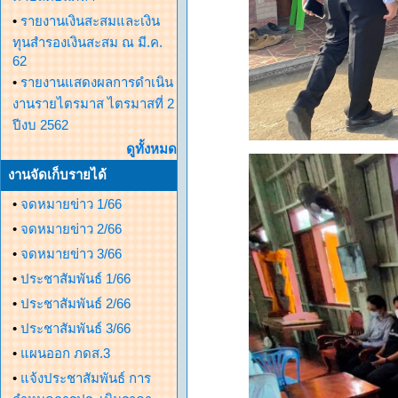
•
รายงานเงินสะสมและเงิน
ทุนสำรองเงินสะสม ณ มี.ค.
62
•
รายงานแสดงผลการดำเนิน
งานรายไตรมาส ไตรมาสที่ 2
ปีงบ 2562
ดูทั้งหมด
งานจัดเก็บรายได้
•
จดหมายข่าว 1/66
•
จดหมายข่าว 2/66
•
จดหมายข่าว 3/66
•
ประชาสัมพันธ์ 1/66
•
ประชาสัมพันธ์ 2/66
•
ประชาสัมพันธ์ 3/66
•
แผนออก ภดส.3
•
แจ้งประชาสัมพันธ์ การ