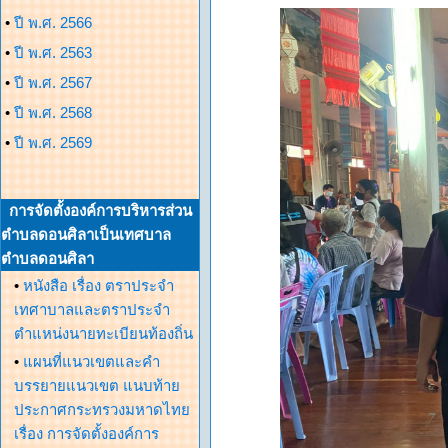
•
ปี พ.ศ. 2566
•
ปี พ.ศ. 2563
•
ปี พ.ศ. 2567
•
ปี พ.ศ. 2568
•
ปี พ.ศ. 2569
การจัดตั้งองค์การบริหารส่วน
ตำบลดอนศิลาเป็นเทศบาล
ตำบลดอนศิลา
•
หนังสือ เรื่อง ตราประจำ
เทศาบาลและตราประจำ
ตำแหน่งนายทะเบียนท้องถิ่น
•
แผนที่แนวเขตและคำ
บรรยายแนวเขต แนบท้าย
ประกาศกระทรวงมหาดไทย
เรื่อง การจัดตั้งองค์การ