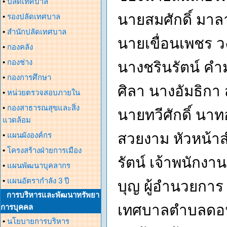
•
ปลัดเทศบาล
นายสมศักดิ์ มา
•
รองปลัดเทศบาล
•
สำนักปลัดเทศบาล
นายเขื่อนเพชร 
•
กองคลัง
•
กองช่าง
นางชรินรัตน์ 
•
กองการศึกษา
ศิลา นางอัมธิก
•
หน่วยตรวจสอบภายใน
•
กองสาธารณสุขและสิ่ง
นายทวีศักดิ์ น
แวดล้อม
สวยงาม หัวหน้า
•
แผนผังองค์กร
•
โครงสร้างฝ่ายการเมือง
รัตน์ เจ้าพนักง
•
แผนพัฒนาบุคลากร
•
แผนอัตรากำลัง 3 ปี
บุญ ผู้อำนวยการ
การบริหารและพัฒนาทรัพยา
เทศบาลตำบลดอนศ
การบุคคล
•
นโยบายการบริหาร