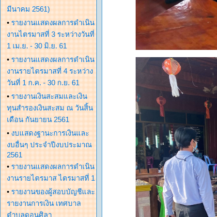
มีนาคม 2561)
•
รายงานแสดงผลการดำเนิน
งานไตรมาสที่ 3 ระหว่างวันที่
1 เม.ย. - 30 มิ.ย. 61
•
รายงานแสดงผลการดำเนิน
งานรายไตรมาสที่ 4 ระหว่าง
วันที่ 1 ก.ค. - 30 ก.ย. 61
•
รายงานเงินสะสมและเงิน
ทุนสำรองเงินสะสม ณ วันสิ้น
เดือน กันยายน 2561
•
งบแสดงฐานะการเงินและ
งบอื่นๆ ประจำปีงบประมาณ
2561
•
รายงานแสดงผลการดำเนิน
งานรายไตรมาส ไตรมาสที่ 1
•
รายงานของผู้สอบบัญชีและ
รายงานการเงิน เทศบาล
ตำบลดอนศิลา