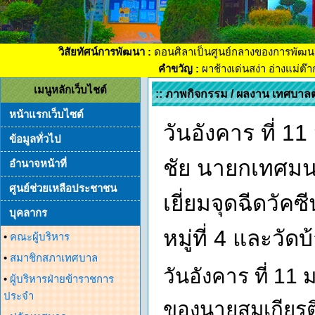
วิสัยทัศน์การพัฒนา :
ดอนศิลาเป็นศูนย์กลางของการพัฒน
คำขวัญ :
ผาช้างเด่นสง่า อ่างแม่ต๊
เมนูหลักเว็บไชต์
:: ภาพกิจกรรม / ผลงาน เทศบาล
หน้าแรกเว็บไซต์
วันอังคาร ที่ 
ข้อมูลทั่วไป
ชัย นายกเทศมน
อำนาจหน้าที่
ศูนย์ช่วยเหลือประชาชน
เยี่ยมจุดฉีดวัค
บุคลากร
หมู่ที่ 4 และวัดบ
•
คณะผู้บริหาร
•
สมาชิกสภาเทศบาล
วันอังคาร ที่ 
•
ผู้บริหารฝ่ายข้าราชการ
ประจำ
ของนายสมเกียรต