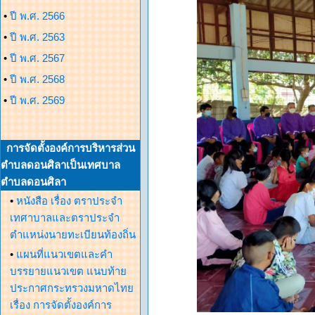
•
ปี พ.ศ. 2566
•
ปี พ.ศ. 2563
•
ปี พ.ศ. 2567
•
ปี พ.ศ. 2568
•
ปี พ.ศ. 2569
การจัดตั้งองค์การบริหารส่วน
ตำบลดอนศิลาเป็นเทศบาล
ตำบลดอนศิลา
•
หนังสือ เรื่อง ตราประจำ
เทศาบาลและตราประจำ
ตำแหน่งนายทะเบียนท้องถิ่น
•
แผนที่แนวเขตและคำ
บรรยายแนวเขต แนบท้าย
ประกาศกระทรวงมหาดไทย
เรื่อง การจัดตั้งองค์การ