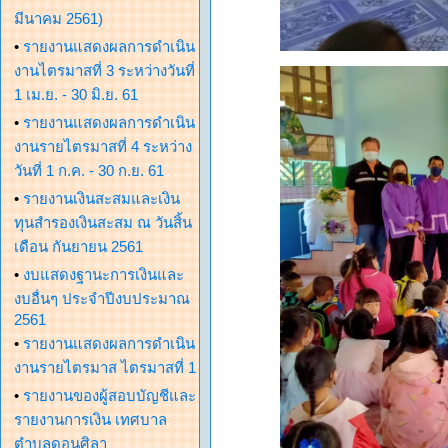
มีนาคม 2561)
•
รายงานแสดงผลการดำเนิน
งานไตรมาสที่ 3 ระหว่างวันที่
1 เม.ย. - 30 มิ.ย. 61
•
รายงานแสดงผลการดำเนิน
งานรายไตรมาสที่ 4 ระหว่าง
วันที่ 1 ก.ค. - 30 ก.ย. 61
•
รายงานเงินสะสมและเงิน
ทุนสำรองเงินสะสม ณ วันสิ้น
เดือน กันยายน 2561
•
งบแสดงฐานะการเงินและ
งบอื่นๆ ประจำปีงบประมาณ
2561
•
รายงานแสดงผลการดำเนิน
งานรายไตรมาส ไตรมาสที่ 1
•
รายงานของผู้สอบบัญชีและ
รายงานการเงิน เทศบาล
ตำบลดอนศิลา