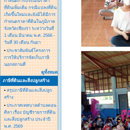
กำหนดการประเมินราคา
ที่ดินเพิ่มเติม กรณีแปลงที่ดิน
เกิดขึ้นใหม่และยังมิได้มีการ
กำหนดราคาที่ดินในภูมิภาค
จังหวัดเชียงรา ระหว่างวันที่
1 เดือน มีนาคม พ.ศ. 2566 -
วันที่ 30 เดือน กันยา
•
ประชาสัมพันธ์โครงการ
การให้บริการจัดเก็บภาษี
นอกสถานที่
ดูทั้งหมด
ภาษีที่ดินและสิ่งปลูกสร้าง
•
สรุปภาษีที่ดินและสิ่งปลูก
สร้าง
•
ประกาศเทศบาลตำบลดอน
ศิลา เรื่อง บัญชีรายการที่ดิน
และสิ่งปลูกสร้าง ประจำปี
พ.ศ. 2569