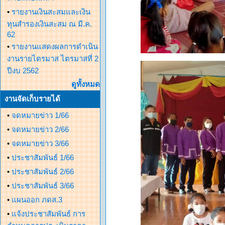
•
รายงานเงินสะสมและเงิน
ทุนสำรองเงินสะสม ณ มี.ค.
62
•
รายงานแสดงผลการดำเนิน
งานรายไตรมาส ไตรมาสที่ 2
ปีงบ 2562
ดูทั้งหมด
งานจัดเก็บรายได้
•
จดหมายข่าว 1/66
•
จดหมายข่าว 2/66
•
จดหมายข่าว 3/66
•
ประชาสัมพันธ์ 1/66
•
ประชาสัมพันธ์ 2/66
•
ประชาสัมพันธ์ 3/66
•
แผนออก ภดส.3
•
แจ้งประชาสัมพันธ์ การ