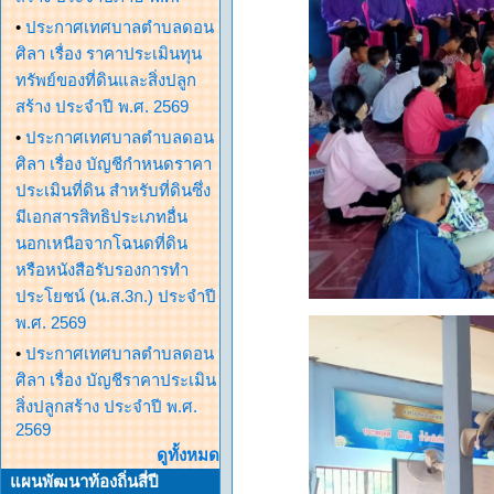
•
ประกาศเทศบาลตำบลดอน
ศิลา เรื่อง ราคาประเมินทุน
ทรัพย์ของที่ดินและสิ่งปลูก
สร้าง ประจำปี พ.ศ. 2569
•
ประกาศเทศบาลตำบลดอน
ศิลา เรื่อง บัญชีกำหนดราคา
ประเมินที่ดิน สำหรับที่ดินซึ่ง
มีเอกสารสิทธิประเภทอื่น
นอกเหนือจากโฉนดที่ดิน
หรือหนังสือรับรองการทำ
ประโยชน์ (น.ส.3ก.) ประจำปี
พ.ศ. 2569
•
ประกาศเทศบาลตำบลดอน
ศิลา เรื่อง บัญชีราคาประเมิน
สิ่งปลูกสร้าง ประจำปี พ.ศ.
2569
ดูทั้งหมด
แผนพัฒนาท้องถิ่นสี่ปี