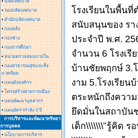
•
ปลัดเทศบาล
โรงเรียนในพื้น
•
รองปลัดเทศบาล
•
สำนักปลัดเทศบาล
สนับสนุนของ ราง
•
กองคลัง
ประจำปี พ.ศ. 256
•
กองช่าง
•
กองการศึกษา
จำนวน 6 โรงเรียน
•
หน่วยตรวจสอบภายใน
•
กองสาธารณสุขและสิ่ง
บ้านชัยพฤกษ์ 3.
แวดล้อม
งาม 5.โรงเรียนบ
•
แผนผังองค์กร
•
โครงสร้างฝ่ายการเมือง
ตระหนักถึงความสำ
•
แผนพัฒนาบุคลากร
ยึดมั่นในสถาบัน
•
แผนอัตรากำลัง 3 ปี
การบริหารและพัฒนาทรัพยา
เด็ก\\\\\\\"รู้คิด
การบุคคล
•
นโยบายการบริหาร