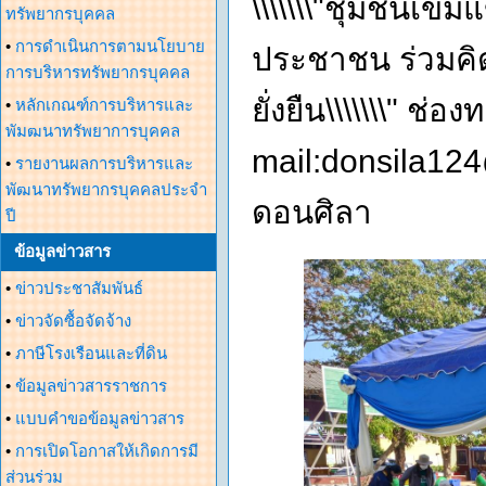
\\\\\\\"ชุมชนเข้
ทรัพยากรบุคคล
•
การดำเนินการตามนโยบาย
ประชาชน ร่วมคิด
การบริหารทรัพยากรบุคคล
ยั่งยืน\\\\\\\" 
•
หลักเกณฑ์การบริหารและ
พัมฒนาทรัพยาการบุคคล
mail:donsila1
•
รายงานผลการบริหารและ
พัฒนาทรัพยากรบุคคลประจำ
ดอนศิลา
ปี
ข้อมูลข่าวสาร
•
ข่าวประชาสัมพันธ์
•
ข่าวจัดซื้อจัดจ้าง
•
ภาษีโรงเรือนและที่ดิน
•
ข้อมูลข่าวสารราชการ
•
แบบคำขอข้อมูลข่าวสาร
•
การเปิดโอกาสให้เกิดการมี
ส่วนร่วม