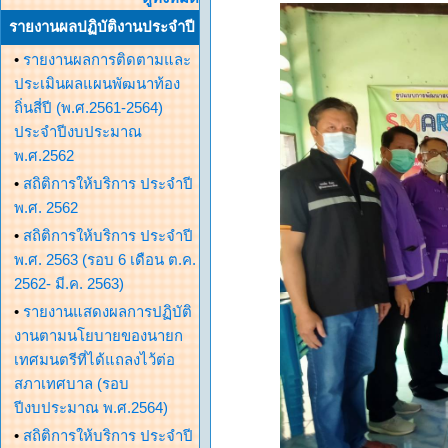
รายงานผลปฏิบัติงานประจำปี
•
รายงานผลการติดตามและ
ประเมินผลแผนพัฒนาท้อง
ถิ่นสี่ปี (พ.ศ.2561-2564)
ประจำปีงบประมาณ
พ.ศ.2562
•
สถิติการให้บริการ ประจำปี
พ.ศ. 2562
•
สถิติการให้บริการ ประจำปี
พ.ศ. 2563 (รอบ 6 เดือน ต.ค.
2562- มี.ค. 2563)
•
รายงานแสดงผลการปฏิบัติ
งานตามนโยบายของนายก
เทศมนตรีที่ได้แถลงไว้ต่อ
สภาเทศบาล (รอบ
ปีงบประมาณ พ.ศ.2564)
•
สถิติการให้บริการ ประจำปี