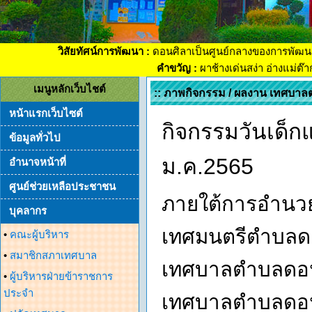
วิสัยทัศน์การพัฒนา :
ดอนศิลาเป็นศูนย์กลางของการพัฒน
คำขวัญ :
ผาช้างเด่นสง่า อ่างแม่ต๊
เมนูหลักเว็บไชต์
:: ภาพกิจกรรม / ผลงาน เทศบาล
หน้าแรกเว็บไซต์
กิจกรรมวันเด็กแ
ข้อมูลทั่วไป
ม.ค.2565
อำนาจหน้าที่
ศูนย์ช่วยเหลือประชาชน
ภายใต้การอำนว
บุคลากร
เทศมนตรีตำบลด
•
คณะผู้บริหาร
•
สมาชิกสภาเทศบาล
เทศบาลตำบลดอนศ
•
ผู้บริหารฝ่ายข้าราชการ
ประจำ
เทศบาลตำบลดอนศ