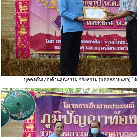
บุคคลต้นแบบด้านคุณธรรม จริยธรรม (บุคคลภายนอก) ได้