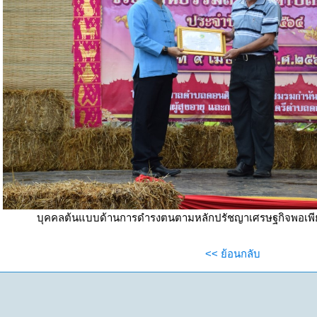
บุคคลต้นแบบด้านการดำรงตนตามหลักปรัชญาเศรษฐกิจพอเพีย
<< ย้อนกลับ