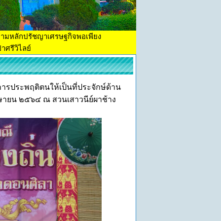
ตามหลักปรัชญาเศรษฐกิจพอเพียง
าศรีวิไลย์
ารประพฤติตนให้เป็นที่ประจักษ์ด้าน
มษายน ๒๕๖๔ ณ สวนเสาวนีย์ผาช้าง