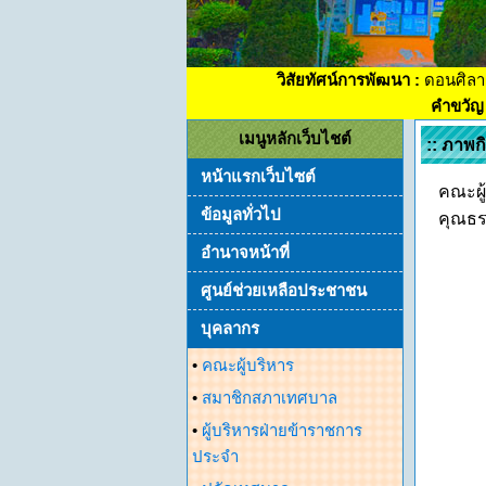
วิสัยทัศน์การพัฒนา :
ดอนศิลา
คำขวัญ 
เมนูหลักเว็บไชต์
:: ภาพ
หน้าแรกเว็บไซต์
คณะผู
ข้อมูลทั่วไป
คุณธร
อำนาจหน้าที่
ศูนย์ช่วยเหลือประชาชน
บุคลากร
•
คณะผู้บริหาร
•
สมาชิกสภาเทศบาล
•
ผู้บริหารฝ่ายข้าราชการ
ประจำ