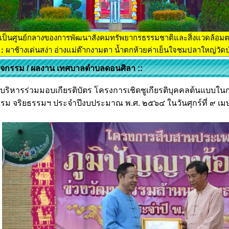
เป็นศูนย์กลางของการพัฒนาสังคมทรัพยากรธรรมชาติและสิ่งแวดล้อม
:
ผาช้างเด่นสง่า อ่างแม่ต๊ากงามตา น้ำตกห้วยค่าเย็นใจชมปลาใหญ่วัดป่
กิจกรรม / ผลงาน เทศบาลตำบลดอนศิลา ::
้บริหารร่วมมอบเกียรติบัตร โครงการเชิดชูเกียรติบุคคลต้นแบบในก
รม จริยธรรมฯ ประจำปีงบประมาณ พ.ศ. ๒๕๖๔ ในวันศุกร์ที่ ๙ เ