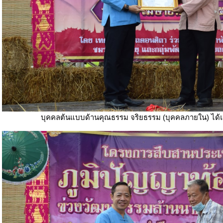
บุคคลต้นแบบด้านคุณธรรม จริยธรรม (บุคคลภายใน) ได้แ