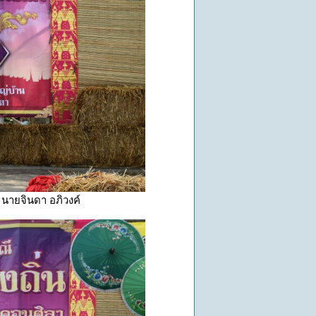
นายจินดา อภิวงค์